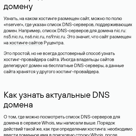
домену
Узнать, на каком хостинге размещен сайт, можно по полю
«nserver», где указан список DNS-серверов, поддерживающих
домен. Например, список DNS-серверов для домена nic.ru:
ns5.nic.ru, ns6.nic.ru, ns9.nic.ru. Это значит, что сайт размещен
на
хостинге сайтов
Руцентра.
Это простой, но не всегда достоверный способ узнать
хостинг-провайдера сайта. Иногда владельцы сайтов
делегируют домен на бесплатные DNS-серверы, а данные
сайта хранятся у другого хостинг-провайдера.
Как узнать актуальные DNS
домена
О том, где можно посмотреть список DNS-серверов для
домена в сервисе Whois, мы написали выше. Порядок
действий такой же, как при определении хостинга: необходимо
ввести доменное имя в поисковую строку Whois, после