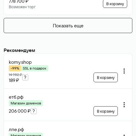
778 700 ₽
В корзину
Возможен торг
Показать еще
Рекомендуем
komy
.shop
-99%
SSL в подарок
14 982 ₽
?
В корзину
189 ₽
етб
.рф
Магазин доменов
206 000 ₽
?
В корзину
лпе
.рф
Магазин доменов