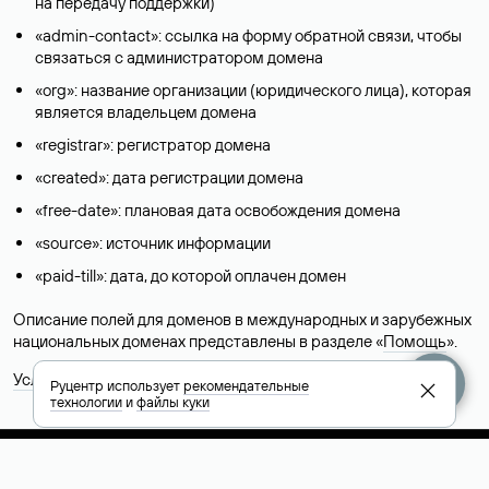
на передачу поддержки)
«admin-contact»: ссылка на форму обратной связи, чтобы
связаться с администратором домена
«org»: название организации (юридического лица), которая
является владельцем домена
«registrar»: регистратор домена
«created»: дата регистрации домена
«free-date»: плановая дата освобождения домена
«source»: источник информации
«paid-till»: дата, до которой оплачен домен
Описание полей для доменов в международных и зарубежных
национальных доменах представлены в разделе «
Помощь
».
Условия использования Whois-сервиса
Руцентр использует
рекомендательные
технологии
и
файлы куки
+7 495 009-13-33
+7 495 994-46-01
Помощь