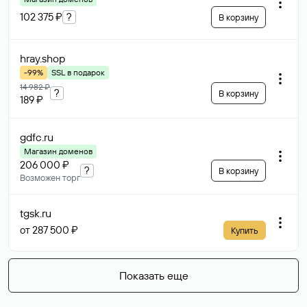
102 375 ₽
?
В корзину
hray
.shop
-99%
SSL в подарок
14 982 ₽
?
В корзину
189 ₽
gdfc
.ru
Магазин доменов
206 000 ₽
?
В корзину
Возможен торг
tgsk
.ru
от 287 500 ₽
Купить
Показать еще