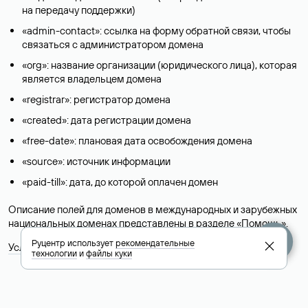
на передачу поддержки)
«admin-contact»: ссылка на форму обратной связи, чтобы
связаться с администратором домена
«org»: название организации (юридического лица), которая
является владельцем домена
«registrar»: регистратор домена
«created»: дата регистрации домена
«free-date»: плановая дата освобождения домена
«source»: источник информации
«paid-till»: дата, до которой оплачен домен
Описание полей для доменов в международных и зарубежных
национальных доменах представлены в разделе «
Помощь
».
Руцентр использует
рекомендательные
Условия использования Whois-сервиса
технологии
и
файлы куки
+7 495 009-13-33
+7 495 994-46-01