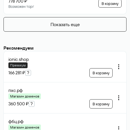
778 700 ₽
В корзину
Возможен торг
Показать еще
Рекомендуем
ionic
.shop
Премиум
166 281 ₽
?
В корзину
пхс
.рф
Магазин доменов
360 500 ₽
?
В корзину
фбц
.рф
Магазин доменов