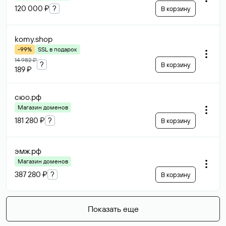
120 000 ₽
?
В корзину
komy
.shop
-99%
SSL в подарок
14 982 ₽
?
В корзину
189 ₽
сюо
.рф
Магазин доменов
181 280 ₽
?
В корзину
эмж
.рф
Магазин доменов
387 280 ₽
?
В корзину
Показать еще