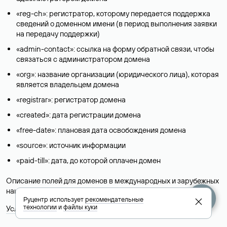
«reg-ch»: регистратор, которому передается поддержка
сведений о доменном имени (в период выполнения заявки
на передачу поддержки)
«admin-contact»: ссылка на форму обратной связи, чтобы
связаться с администратором домена
«org»: название организации (юридического лица), которая
является владельцем домена
«registrar»: регистратор домена
«created»: дата регистрации домена
«free-date»: плановая дата освобождения домена
«source»: источник информации
«paid-till»: дата, до которой оплачен домен
Описание полей для доменов в международных и зарубежных
национальных доменах представлены в разделе «
Помощь
».
Руцентр использует
рекомендательные
технологии
и
файлы куки
Условия использования Whois-сервиса