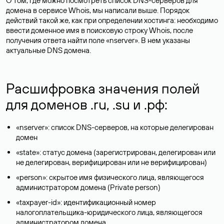
О том, где можно посмотреть список DNS-серверов для
домена в сервисе Whois, мы написали выше. Порядок
действий такой же, как при определении хостинга: необходимо
ввести доменное имя в поисковую строку Whois, после
получения ответа найти поле «nserver». В нем указаны
актуальные DNS домена.
Расшифровка значения полей
для доменов .ru, .su и .рф:
«nserver»: список DNS-серверов, на которые делегирован
домен
«state»: статус домена (зарегистрирован, делегирован или
не делегирован, верифицирован или не верифицирован)
«person»: скрытое имя физического лица, являющегося
администратором домена (Privatе person)
«taxpayer-id»: идентификационный номер
налогоплательщика-юридического лица, являющегося
администратором домена