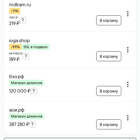
mdkam
.ru
-71%
747 ₽
?
В корзину
219 ₽
ioga
.shop
-99%
SSL в подарок
14 982 ₽
?
В корзину
189 ₽
бэз
.рф
Магазин доменов
120 000 ₽
?
В корзину
аои
.рф
Магазин доменов
387 280 ₽
?
В корзину