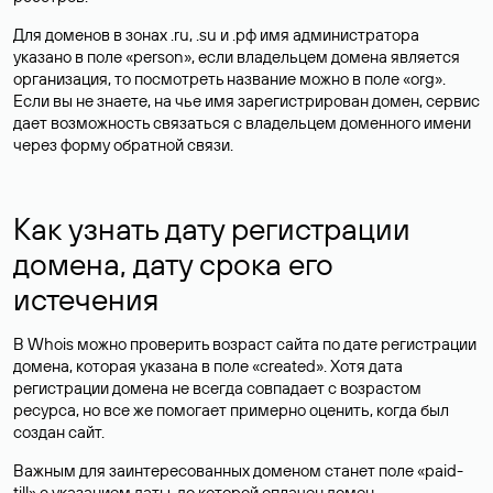
Для доменов в зонах .ru, .su и .рф имя администратора
указано в поле «person», если владельцем домена является
организация, то посмотреть название можно в поле «org».
Если вы не знаете, на чье имя зарегистрирован домен, сервис
дает возможность связаться с владельцем доменного имени
через форму обратной связи.
Как узнать дату регистрации
домена, дату срока его
истечения
В Whois можно проверить возраст сайта по дате регистрации
домена, которая указана в поле «created». Хотя дата
регистрации домена не всегда совпадает с возрастом
ресурса, но все же помогает примерно оценить, когда был
создан сайт.
Важным для заинтересованных доменом станет поле «paid-
till» с указанием даты, до которой оплачен домен.