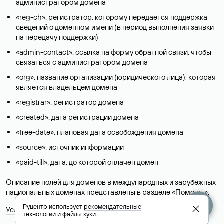
администратором домена
«reg-ch»: регистратор, которому передается поддержка
сведений о доменном имени (в период выполнения заявки
на передачу поддержки)
«admin-contact»: ссылка на форму обратной связи, чтобы
связаться с администратором домена
«org»: название организации (юридического лица), которая
является владельцем домена
«registrar»: регистратор домена
«created»: дата регистрации домена
«free-date»: плановая дата освобождения домена
«source»: источник информации
«paid-till»: дата, до которой оплачен домен
Описание полей для доменов в международных и зарубежных
национальных доменах представлены в разделе «
Помощь
».
Руцентр использует
рекомендательные
Условия использования Whois-сервиса
технологии
и
файлы куки