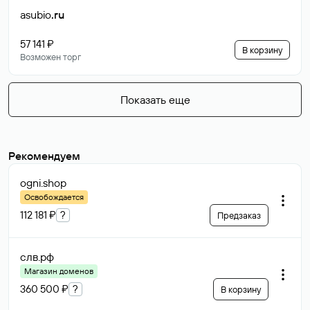
asubio
.ru
57 141 ₽
В корзину
Возможен торг
Показать еще
Рекомендуем
ogni
.shop
Освобождается
112 181 ₽
?
Предзаказ
слв
.рф
Магазин доменов
360 500 ₽
?
В корзину