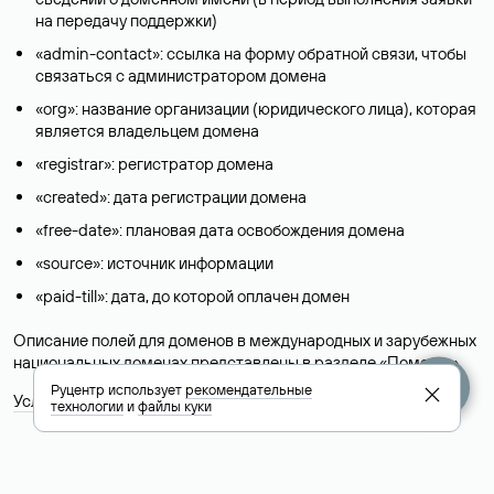
на передачу поддержки)
«admin-contact»: ссылка на форму обратной связи, чтобы
связаться с администратором домена
«org»: название организации (юридического лица), которая
является владельцем домена
«registrar»: регистратор домена
«created»: дата регистрации домена
«free-date»: плановая дата освобождения домена
«source»: источник информации
«paid-till»: дата, до которой оплачен домен
Описание полей для доменов в международных и зарубежных
национальных доменах представлены в разделе «
Помощь
».
Руцентр использует
рекомендательные
Условия использования Whois-сервиса
технологии
и
файлы куки