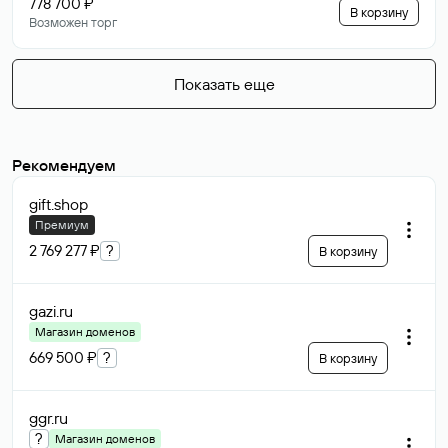
778 700 ₽
В корзину
Возможен торг
Показать еще
Рекомендуем
gift
.shop
Премиум
2 769 277 ₽
?
В корзину
gazi
.ru
Магазин доменов
669 500 ₽
?
В корзину
ggr
.ru
?
Магазин доменов