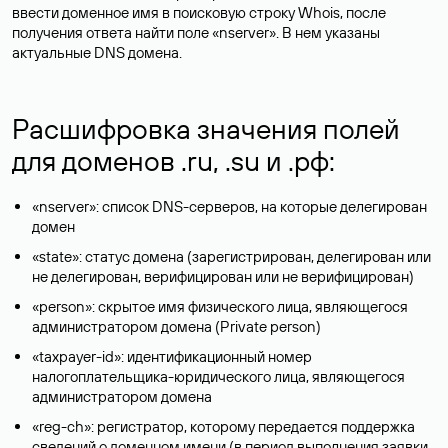
ввести доменное имя в поисковую строку Whois, после
получения ответа найти поле «nserver». В нем указаны
актуальные DNS домена.
Расшифровка значения полей
для доменов .ru, .su и .рф:
«nserver»: список DNS-серверов, на которые делегирован
домен
«state»: статус домена (зарегистрирован, делегирован или
не делегирован, верифицирован или не верифицирован)
«person»: скрытое имя физического лица, являющегося
администратором домена (Privatе person)
«taxpayer-id»: идентификационный номер
налогоплательщика-юридического лица, являющегося
администратором домена
«reg-ch»: регистратор, которому передается поддержка
сведений о доменном имени (в период выполнения заявки