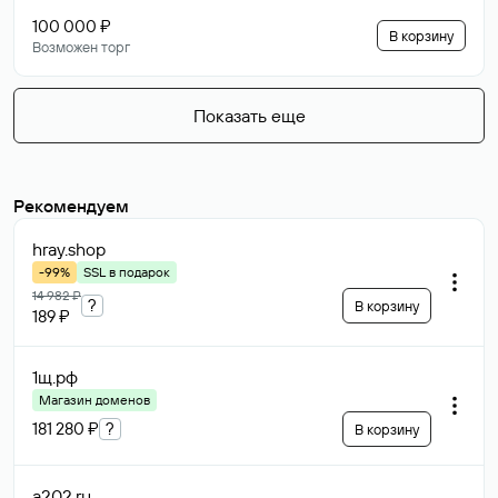
100 000 ₽
В корзину
Возможен торг
Показать еще
Рекомендуем
hray
.shop
-99%
SSL в подарок
14 982 ₽
?
В корзину
189 ₽
1щ
.рф
Магазин доменов
181 280 ₽
?
В корзину
a202
.ru