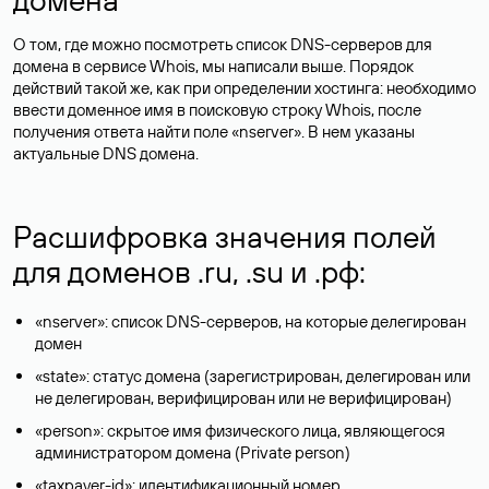
О том, где можно посмотреть список DNS-серверов для
домена в сервисе Whois, мы написали выше. Порядок
действий такой же, как при определении хостинга: необходимо
ввести доменное имя в поисковую строку Whois, после
получения ответа найти поле «nserver». В нем указаны
актуальные DNS домена.
Расшифровка значения полей
для доменов .ru, .su и .рф:
«nserver»: список DNS-серверов, на которые делегирован
домен
«state»: статус домена (зарегистрирован, делегирован или
не делегирован, верифицирован или не верифицирован)
«person»: скрытое имя физического лица, являющегося
администратором домена (Privatе person)
«taxpayer-id»: идентификационный номер