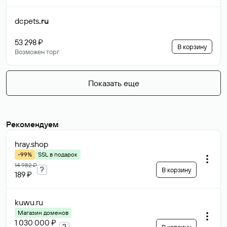
dcpets
.ru
53 298 ₽
В корзину
Возможен торг
Показать еще
Рекомендуем
hray
.shop
-99%
SSL в подарок
14 982 ₽
?
В корзину
189 ₽
kuwu
.ru
Магазин доменов
1 030 000 ₽
?