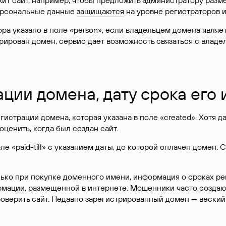
жит сайт, например, чтобы предложить администратору разм
персональные данные
защищаются
на уровне регистраторов 
атора указано в поле «person», если владельцем домена явля
истрирован домен, сервис дает возможность связаться с вла
ации домена, дату срока его
гистрации домена, которая указана в поле «created». Хотя д
оценить, когда был создан сайт.
 «paid-till» с указанием даты, до которой оплачен домен. 
лько при покупке доменного имени, информация о сроках р
ормации, размещенной в интернете. Мошенники часто созда
оверить сайт. Недавно зарегистрированный домен — веский