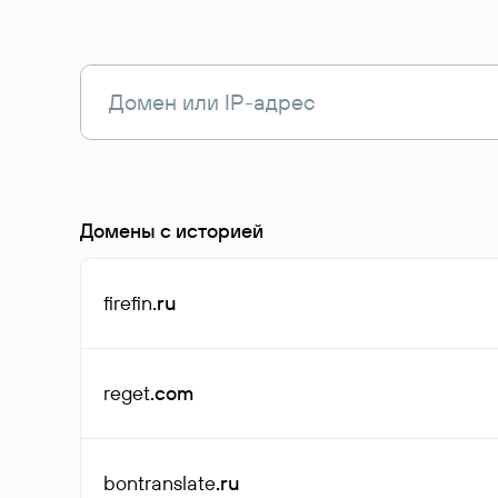
Домены с историей
firefin
.ru
reget
.com
bontranslate
.ru