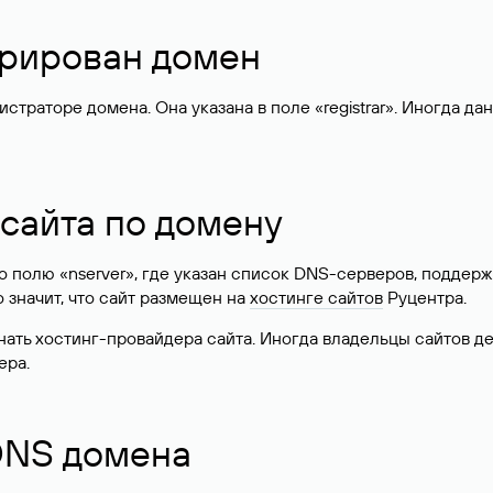
стрирован домен
раторе домена. Она указана в поле «registrar». Иногда да
 сайта по домену
 по полю «nserver», где указан список DNS-серверов, подд
 Это значит, что сайт размещен на
хостинге сайтов
Руцентра.
знать хостинг-провайдера сайта. Иногда владельцы сайтов 
ера.
 DNS домена