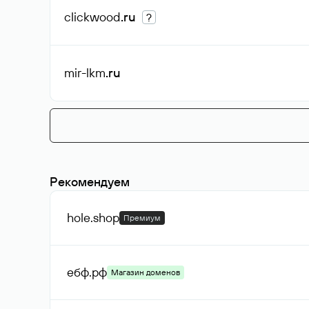
clickwood
.ru
?
mir-lkm
.ru
Рекомендуем
hole
.shop
Премиум
ебф
.рф
Магазин доменов