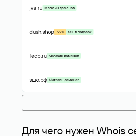
jva
.ru
Магазин доменов
dush
.shop
-99%
SSL в подарок
fecb
.ru
Магазин доменов
зшо
.рф
Магазин доменов
Для чего нужен Whois с