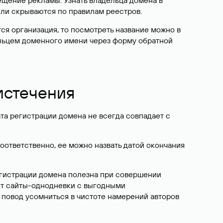
ещение рекламы. Узнать владельца домена в
или скрываются по правилам реестров.
ется организация, то посмотреть название можно в
дельцем доменного имени через форму обратной
 истечения
ата регистрации домена не всегда совпадает с
Соответственно, ее можно назвать датой окончания
егистрации домена полезна при совершении
ют сайты-однодневки с выгодными
 повод усомниться в чистоте намерений авторов