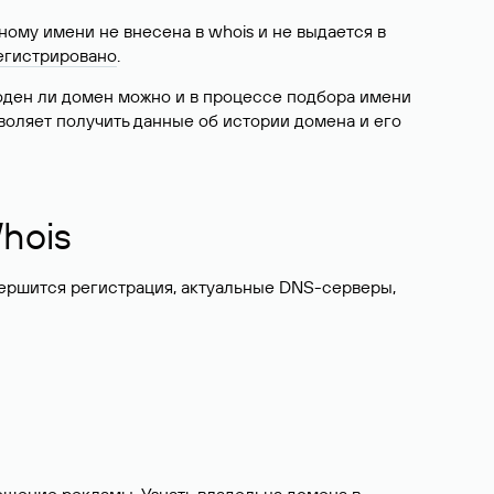
ому имени не внесена в whois и не выдается в
егистрировано
.
боден ли домен можно и в процессе подбора имени
воляет получить данные об истории домена и его
hois
вершится регистрация, актуальные DNS-серверы,