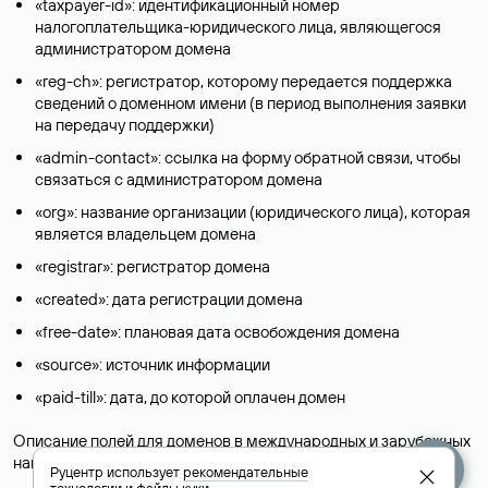
«taxpayer-id»: идентификационный номер
налогоплательщика-юридического лица, являющегося
администратором домена
«reg-ch»: регистратор, которому передается поддержка
сведений о доменном имени (в период выполнения заявки
на передачу поддержки)
«admin-contact»: ссылка на форму обратной связи, чтобы
связаться с администратором домена
«org»: название организации (юридического лица), которая
является владельцем домена
«registrar»: регистратор домена
«created»: дата регистрации домена
«free-date»: плановая дата освобождения домена
«source»: источник информации
«paid-till»: дата, до которой оплачен домен
Описание полей для доменов в международных и зарубежных
национальных доменах представлены в разделе «
Помощь
».
Руцентр использует
рекомендательные