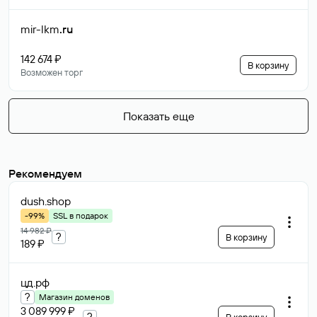
mir-lkm
.ru
142 674 ₽
В корзину
Возможен торг
Показать еще
Рекомендуем
dush
.shop
-99%
SSL в подарок
14 982 ₽
?
В корзину
189 ₽
цд
.рф
?
Магазин доменов
3 089 999 ₽
?