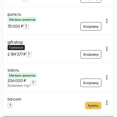
punx
.ru
Магазин доменов
75 000 ₽
?
В корзину
gift
.shop
Премиум
2 769 277 ₽
?
В корзину
tcbr
.ru
Магазин доменов
206 000 ₽
?
В корзину
Возможен торг
hd
.com
?
Купить