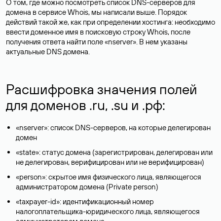
О том, где можно посмотреть список DNS-серверов для
домена в сервисе Whois, мы написали выше. Порядок
действий такой же, как при определении хостинга: необходимо
ввести доменное имя в поисковую строку Whois, после
получения ответа найти поле «nserver». В нем указаны
актуальные DNS домена.
Расшифровка значения полей
для доменов .ru, .su и .рф:
«nserver»: список DNS-серверов, на которые делегирован
домен
«state»: статус домена (зарегистрирован, делегирован или
не делегирован, верифицирован или не верифицирован)
«person»: скрытое имя физического лица, являющегося
администратором домена (Privatе person)
«taxpayer-id»: идентификационный номер
налогоплательщика-юридического лица, являющегося