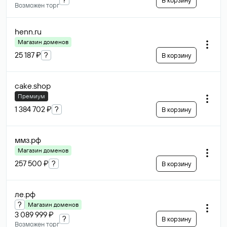
В корзину
Возможен торг
henn
.ru
Магазин доменов
25 187 ₽
?
В корзину
cake
.shop
Премиум
1 384 702 ₽
?
В корзину
ммз
.рф
Магазин доменов
257 500 ₽
?
В корзину
ле
.рф
?
Магазин доменов
3 089 999 ₽
?
В корзину
Возможен торг