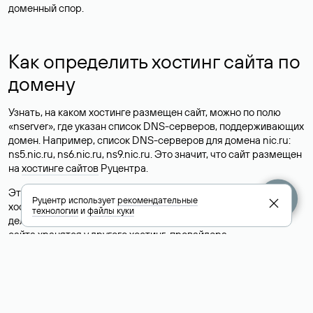
доменный спор.
Как определить хостинг сайта по
домену
Узнать, на каком хостинге размещен сайт, можно по полю
«nserver», где указан список DNS-серверов, поддерживающих
домен. Например, список DNS-серверов для домена nic.ru:
ns5.nic.ru, ns6.nic.ru, ns9.nic.ru. Это значит, что сайт размещен
на
хостинге сайтов
Руцентра.
Это простой, но не всегда достоверный способ узнать
Руцентр использует
рекомендательные
хостинг-провайдера сайта. Иногда владельцы сайтов
технологии
и
файлы куки
делегируют домен на бесплатные DNS-серверы, а данные
сайта хранятся у другого хостинг-провайдера.
Как узнать актуальные DNS
домена