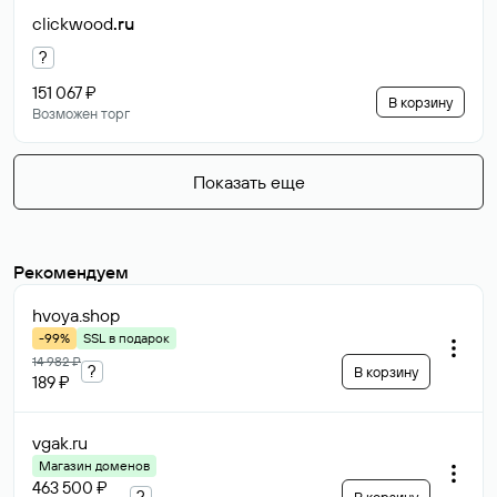
clickwood
.ru
?
151 067 ₽
В корзину
Возможен торг
Показать еще
Рекомендуем
hvoya
.shop
-99%
SSL в подарок
14 982 ₽
?
В корзину
189 ₽
vgak
.ru
Магазин доменов
463 500 ₽
?