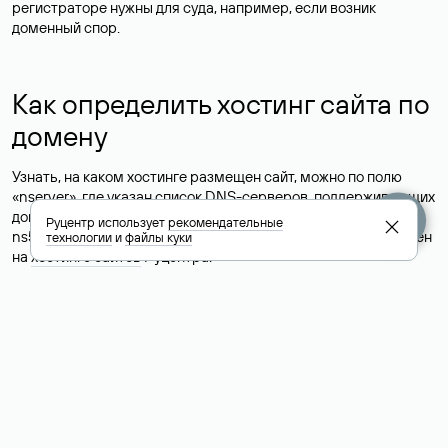
регистраторе нужны для суда, например, если возник
доменный спор.
Как определить хостинг сайта по
домену
Узнать, на каком хостинге размещен сайт, можно по полю
«nserver», где указан список DNS-серверов, поддерживающих
домен. Например, список DNS-серверов для домена nic.ru:
Руцентр использует
рекомендательные
ns5.nic.ru, ns6.nic.ru, ns9.nic.ru. Это значит, что сайт размещен
технологии
и
файлы куки
на
хостинге сайтов
Руцентра.
Это простой, но не всегда достоверный способ узнать
хостинг-провайдера сайта. Иногда владельцы сайтов
делегируют домен на бесплатные DNS-серверы, а данные
сайта хранятся у другого хостинг-провайдера.
Как узнать актуальные DNS