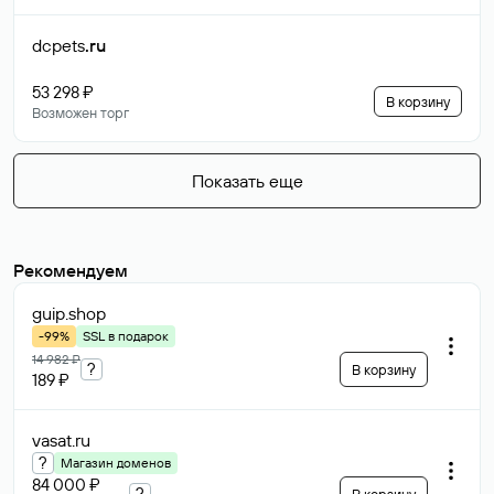
dcpets
.ru
53 298 ₽
В корзину
Возможен торг
Показать еще
Рекомендуем
guip
.shop
-99%
SSL в подарок
14 982 ₽
?
В корзину
189 ₽
vasat
.ru
?
Магазин доменов
84 000 ₽
?