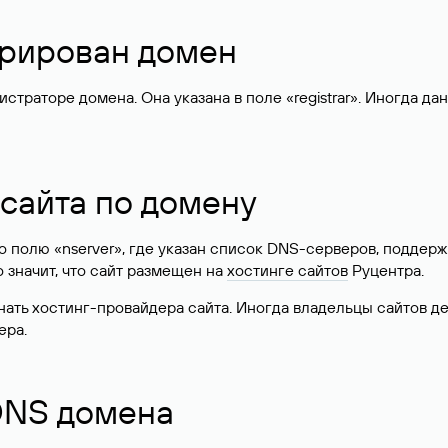
стрирован домен
раторе домена. Она указана в поле «registrar». Иногда да
 сайта по домену
 по полю «nserver», где указан список DNS-серверов, подд
 Это значит, что сайт размещен на
хостинге сайтов
Руцентра.
знать хостинг-провайдера сайта. Иногда владельцы сайтов 
ера.
 DNS домена