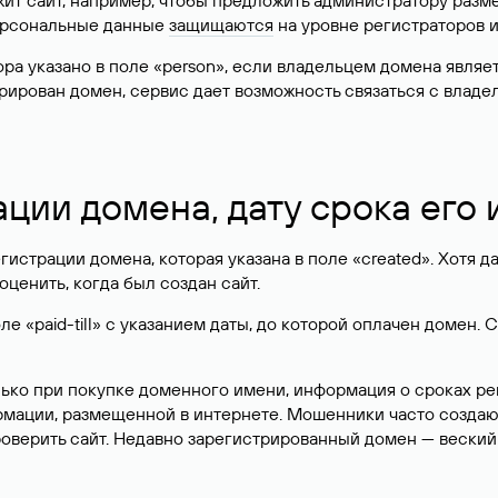
жит сайт, например, чтобы предложить администратору разм
персональные данные
защищаются
на уровне регистраторов 
атора указано в поле «person», если владельцем домена явля
истрирован домен, сервис дает возможность связаться с вла
ации домена, дату срока его
гистрации домена, которая указана в поле «created». Хотя д
оценить, когда был создан сайт.
 «paid-till» с указанием даты, до которой оплачен домен. 
лько при покупке доменного имени, информация о сроках р
ормации, размещенной в интернете. Мошенники часто созда
оверить сайт. Недавно зарегистрированный домен — веский