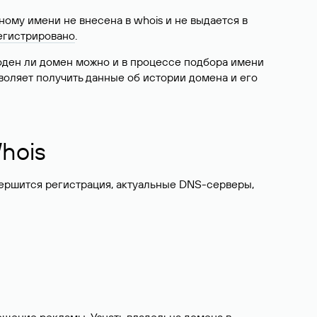
ому имени не внесена в whois и не выдается в
егистрировано
.
боден ли домен можно и в процессе подбора имени
воляет получить данные об истории домена и его
hois
вершится регистрация, актуальные DNS-серверы,