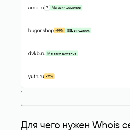
amp
.ru
?
Магазин доменов
bugor
.shop
-99%
SSL в подарок
dvkb
.ru
Магазин доменов
yufh
.ru
-71%
Для чего нужен Whois с