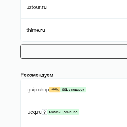
uztour
.ru
thime
.ru
Рекомендуем
guip
.shop
-99%
SSL в подарок
ucq
.ru
?
Магазин доменов