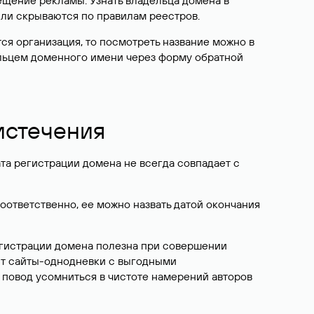
ещение рекламы. Узнать владельца домена в
или скрываются по правилам реестров.
ется организация, то посмотреть название можно в
дельцем доменного имени через форму обратной
 истечения
ата регистрации домена не всегда совпадает с
Соответственно, ее можно назвать датой окончания
егистрации домена полезна при совершении
ют сайты-однодневки с выгодными
 повод усомниться в чистоте намерений авторов