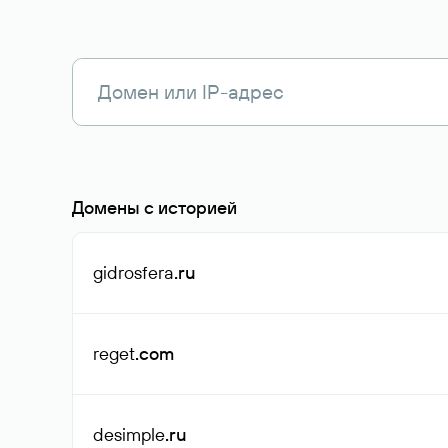
Домены с историей
gidrosfera
.ru
reget
.com
desimple
.ru