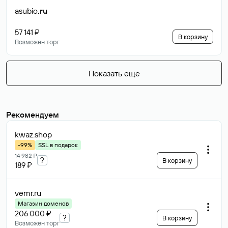
asubio
.ru
57 141 ₽
В корзину
Возможен торг
Показать еще
Рекомендуем
kwaz
.shop
-99%
SSL в подарок
14 982 ₽
?
В корзину
189 ₽
vemr
.ru
Магазин доменов
206 000 ₽
?
В корзину
Возможен торг