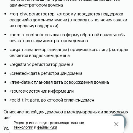
администратором домена
«reg-ch»: регистратор, которому передается поддержка
сведений о доменном имени (в период выполнения заявки
на передачу поддержки)
«admin-contact»: ссылка на форму обратной связи, чтобы
связаться с администратором домена
«org»: название организации (юридического лица), которая
является владельцем домена
«registrar»: регистратор домена
«created»: дата регистрации домена
«free-date»: плановая дата освобождения домена
«source»: источник информации
«paid-till»: дата, до которой оплачен домен
Описание полей для доменов в международных и зарубежных
национальных доменах представлены в разделе «
Помощь
».
Руцентр использует
рекомендательные
технологии
и
файлы куки
Условия использования Whois-сервиса