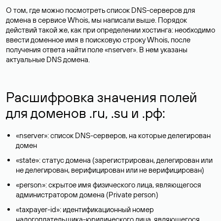
О том, где можно посмотреть список DNS-серверов для
домена в сервисе Whois, мы написали выше. Порядок
действий такой же, как при определении хостинга: необходимо
ввести доменное имя в поисковую строку Whois, после
получения ответа найти поле «nserver». В нем указаны
актуальные DNS домена.
Расшифровка значения полей
для доменов .ru, .su и .рф:
«nserver»: список DNS-серверов, на которые делегирован
домен
«state»: статус домена (зарегистрирован, делегирован или
не делегирован, верифицирован или не верифицирован)
«person»: скрытое имя физического лица, являющегося
администратором домена (Privatе person)
«taxpayer-id»: идентификационный номер
налогоплательщика-юридического лица, являющегося