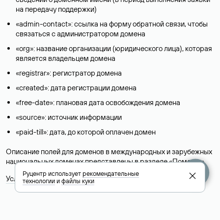
на передачу поддержки)
«admin-contact»: ссылка на форму обратной связи, чтобы
связаться с администратором домена
«org»: название организации (юридического лица), которая
является владельцем домена
«registrar»: регистратор домена
«created»: дата регистрации домена
«free-date»: плановая дата освобождения домена
«source»: источник информации
«paid-till»: дата, до которой оплачен домен
Описание полей для доменов в международных и зарубежных
национальных доменах представлены в разделе «
Помощь
».
Руцентр использует
рекомендательные
Условия использования Whois-сервиса
технологии
и
файлы куки