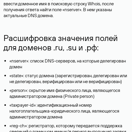
ввести доменное имя в поисковую строку Whois, после
получения ответа найти поле «nserver». В нем указаны
актуальные DNS домена.
Расшифровка значения полей
для доменов .ru, .su и .рф:
«nserver»: список DNS-серверов, на которые делегирован
домен
«state»: статус домена (зарегистрирован, делегирован или
не делегирован, верифицирован или не верифицирован)
«person»: скрытое имя физического лица, являющегося
администратором домена (Privatе person)
«taxpayer-id»: идентификационный номер
налогоплательщика-юридического лица, являющегося
администратором домена
«reg-ch»: регистратор, которому передается поддержка
сведений о доменном имени (в период выполнения заявки