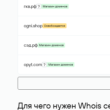
гкв
.рф
?
Магазин доменов
ogni
.shop
Освобождается
сэд
.рф
Магазин доменов
opyt
.com
?
Магазин доменов
Для чего нужен Whois с