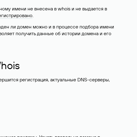
ому имени не внесена в whois и не выдается в
егистрировано
.
боден ли домен можно и в процессе подбора имени
воляет получить данные об истории домена и его
hois
вершится регистрация, актуальные DNS-серверы,