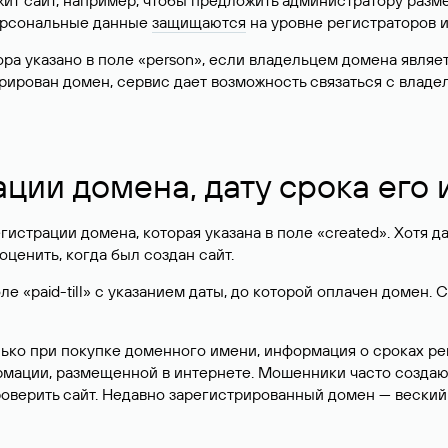
жит сайт, например, чтобы предложить администратору разм
персональные данные
защищаются
на уровне регистраторов 
атора указано в поле «person», если владельцем домена явля
истрирован домен, сервис дает возможность связаться с вла
ации домена, дату срока его
гистрации домена, которая указана в поле «created». Хотя д
оценить, когда был создан сайт.
 «paid-till» с указанием даты, до которой оплачен домен. 
лько при покупке доменного имени, информация о сроках р
ормации, размещенной в интернете. Мошенники часто созда
оверить сайт. Недавно зарегистрированный домен — веский