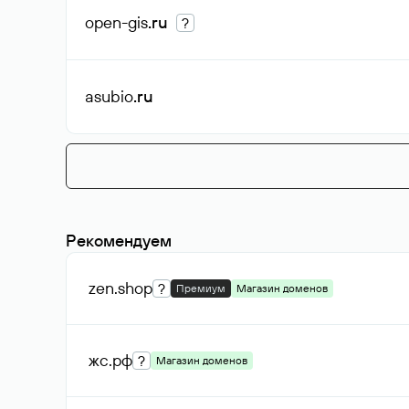
open-gis
.ru
?
asubio
.ru
Рекомендуем
zen
.shop
?
Премиум
Магазин доменов
жс
.рф
?
Магазин доменов