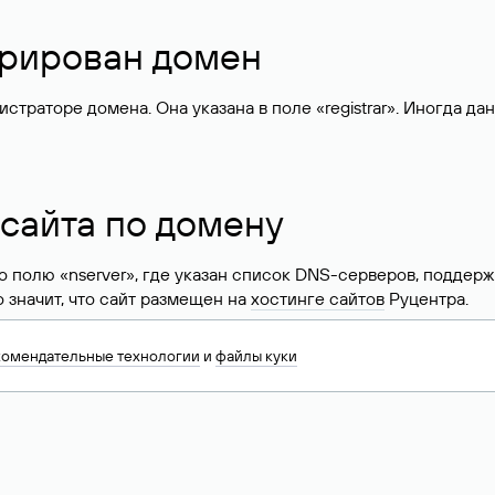
стрирован домен
раторе домена. Она указана в поле «registrar». Иногда да
 сайта по домену
 по полю «nserver», где указан список DNS-серверов, подд
 Это значит, что сайт размещен на
хостинге сайтов
Руцентра.
знать хостинг-провайдера сайта. Иногда владельцы сайтов 
комендательные технологии
и
файлы куки
ера.
 DNS домена