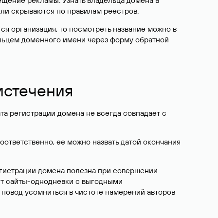
ещение рекламы. Узнать владельца домена в
или скрываются по правилам реестров.
ется организация, то посмотреть название можно в
дельцем доменного имени через форму обратной
 истечения
ата регистрации домена не всегда совпадает с
Соответственно, ее можно назвать датой окончания
егистрации домена полезна при совершении
ют сайты-однодневки с выгодными
 повод усомниться в чистоте намерений авторов