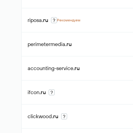
riposa
.ru
?
Рекомендуем
perimetermedia
.ru
accounting-service
.ru
ifcon
.ru
?
clickwood
.ru
?