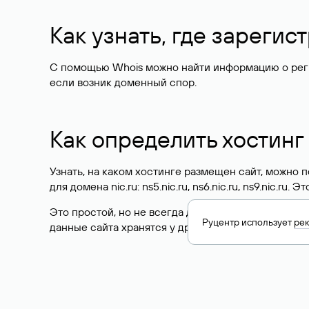
Как узнать, где зареги
С помощью Whois можно найти информацию о регист
если возник доменный спор.
Как определить хостинг
Узнать, на каком хостинге размещен сайт, можно
для домена nic.ru: ns5.nic.ru, ns6.nic.ru, ns9.nic.ru.
Это простой, но не всегда достоверный способ у
Руцентр использует
ре
данные сайта хранятся у другого хостинг-провайд
Как узнать актуальные