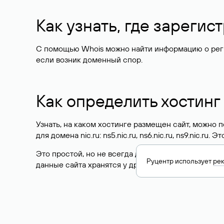
Как узнать, где зареги
С помощью Whois можно найти информацию о регист
если возник доменный спор.
Как определить хостинг
Узнать, на каком хостинге размещен сайт, можно
для домена nic.ru: ns5.nic.ru, ns6.nic.ru, ns9.nic.ru.
Это простой, но не всегда достоверный способ у
Руцентр использует
ре
данные сайта хранятся у другого хостинг-провайд
Как узнать актуальные