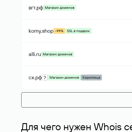
вгт
.рф
Магазин доменов
komy
.shop
-99%
SSL в подарок
alli
.ru
Магазин доменов
сх
.рф
?
Магазин доменов
Кириллица
Для чего нужен Whois с