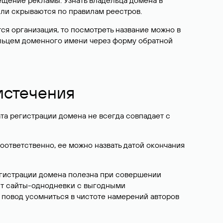
ещение рекламы. Узнать владельца домена в
или скрываются по правилам реестров.
ется организация, то посмотреть название можно в
дельцем доменного имени через форму обратной
 истечения
ата регистрации домена не всегда совпадает с
Соответственно, ее можно назвать датой окончания
егистрации домена полезна при совершении
ют сайты-однодневки с выгодными
 повод усомниться в чистоте намерений авторов