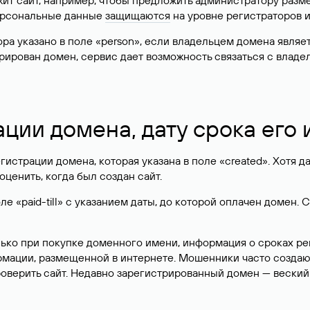
жит сайт, например, чтобы предложить администратору разм
персональные данные
защищаются
на уровне регистраторов 
атора указано в поле «person», если владельцем домена явля
истрирован домен, сервис дает возможность связаться с вла
ации домена, дату срока его
гистрации домена, которая указана в поле «created». Хотя д
оценить, когда был создан сайт.
 «paid-till» с указанием даты, до которой оплачен домен. 
лько при покупке доменного имени, информация о сроках р
ормации, размещенной в интернете. Мошенники часто созда
оверить сайт. Недавно зарегистрированный домен — веский