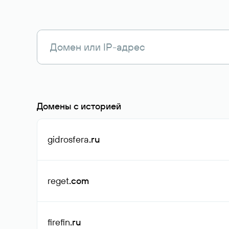
Домены с историей
gidrosfera
.ru
reget
.com
firefin
.ru