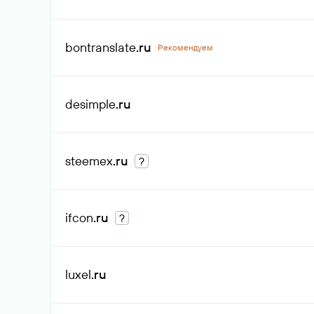
bontranslate
.ru
Рекомендуем
desimple
.ru
steemex
.ru
?
ifcon
.ru
?
luxel
.ru