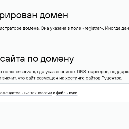
стрирован домен
раторе домена. Она указана в поле «registrar». Иногда да
 сайта по домену
 по полю «nserver», где указан список DNS-серверов, подд
 Это значит, что сайт размещен на
хостинге сайтов
Руцентра.
знать хостинг-провайдера сайта. Иногда владельцы сайтов 
комендательные технологии
и
файлы куки
ера.
 DNS домена