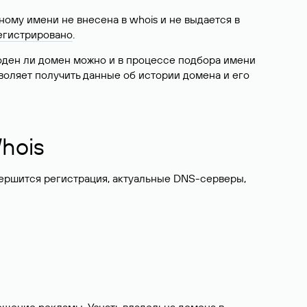
ому имени не внесена в whois и не выдается в
егистрировано
.
боден ли домен можно и в процессе подбора имени
воляет получить данные об истории домена и его
hois
вершится регистрация, актуальные DNS-серверы,