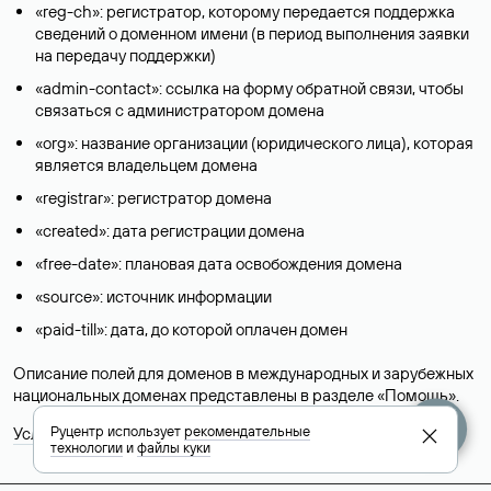
«reg-ch»: регистратор, которому передается поддержка
сведений о доменном имени (в период выполнения заявки
на передачу поддержки)
«admin-contact»: ссылка на форму обратной связи, чтобы
связаться с администратором домена
«org»: название организации (юридического лица), которая
является владельцем домена
«registrar»: регистратор домена
«created»: дата регистрации домена
«free-date»: плановая дата освобождения домена
«source»: источник информации
«paid-till»: дата, до которой оплачен домен
Описание полей для доменов в международных и зарубежных
национальных доменах представлены в разделе «
Помощь
».
Руцентр использует
рекомендательные
Условия использования Whois-сервиса
технологии
и
файлы куки