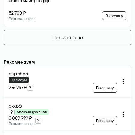
юристмайоров
.рф
52 703 ₽
В корзину
Возможен торг
Показать еще
Рекомендуем
cup
.shop
Премиум
276 957 ₽
?
В корзину
сю
.рф
?
Магазин доменов
3 089 999 ₽
?
В корзину
Возможен торг