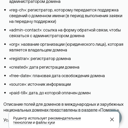
администратором домена
«reg-ch»: регистратор, которому передается поддержка
сведений о доменном имени (в период выполнения заявки
на передачу поддержки)
«admin-contact»: ссылка на форму обратной связи, чтобы
связаться с администратором домена
«org»: название организации (юридического лица), которая
является владельцем домена
«registrar»: регистратор домена
«created»: дата регистрации домена
«free-date»: плановая дата освобождения домена
«source»: источник информации
«paid-till»: дата, до которой оплачен домен
Описание полей для доменов в международных и зарубежных
национальных доменах представлены в разделе «
Помощь
».
Руцентр использует
рекомендательные
Условия использования Whois-сервиса
технологии
и
файлы куки