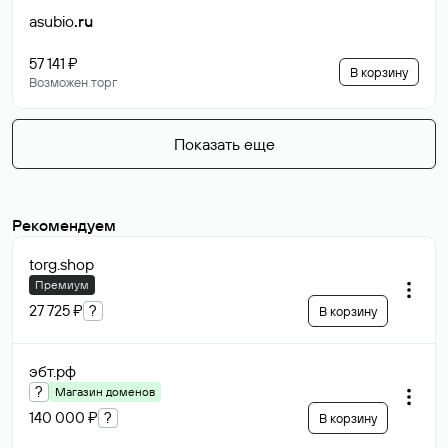
asubio
.ru
57 141 ₽
В корзину
Возможен торг
Показать еще
Рекомендуем
torg
.shop
Премиум
27 725 ₽
?
В корзину
эбт
.рф
?
Магазин доменов
140 000 ₽
?
В корзину