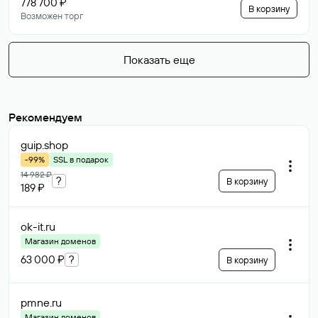
778 700 ₽
В корзину
Возможен торг
Показать еще
Рекомендуем
guip
.shop
-99%
SSL в подарок
14 982 ₽
?
В корзину
189 ₽
ok-it
.ru
Магазин доменов
63 000 ₽
?
В корзину
pmne
.ru
Магазин доменов