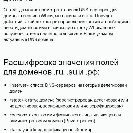
О том, где можно посмотреть список DNS-серверов для
домена в сервисе Whois, мы написали выше. Порядок
действий такой же, как при определении хостинга: необходимо
ввести доменное имя в поисковую строку Whois, после
получения ответа найти поле «nserver». В нем указаны
актуальные DNS домена.
Расшифровка значения полей
для доменов .ru, .su и .рф:
«nserver»: список DNS-серверов, на которые делегирован
домен
«state»: статус домена (зарегистрирован, делегирован или
не делегирован, верифицирован или не верифицирован)
«person»: скрытое имя физического лица, являющегося
администратором домена (Privatе person)
«taxpayer-id»: идентификационный номер