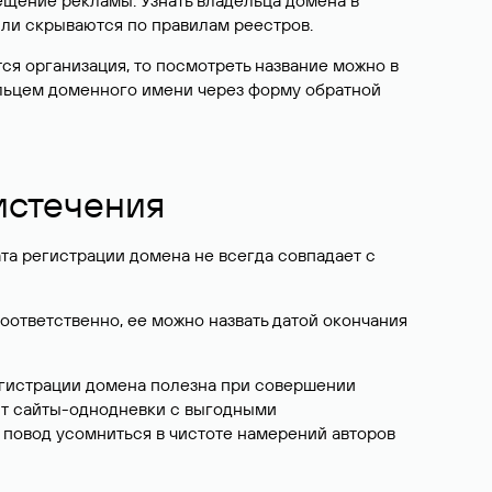
ещение рекламы. Узнать владельца домена в
или скрываются по правилам реестров.
ется организация, то посмотреть название можно в
дельцем доменного имени через форму обратной
 истечения
ата регистрации домена не всегда совпадает с
Соответственно, ее можно назвать датой окончания
егистрации домена полезна при совершении
ют сайты-однодневки с выгодными
 повод усомниться в чистоте намерений авторов