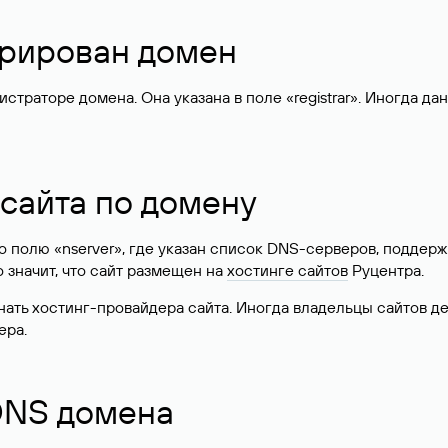
стрирован домен
раторе домена. Она указана в поле «registrar». Иногда да
 сайта по домену
 по полю «nserver», где указан список DNS-серверов, подд
 Это значит, что сайт размещен на
хостинге сайтов
Руцентра.
знать хостинг-провайдера сайта. Иногда владельцы сайтов 
ера.
 DNS домена