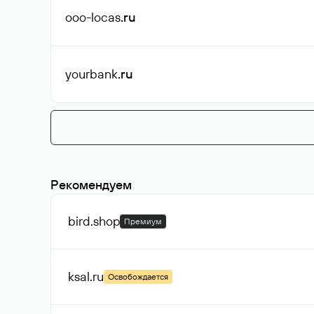
ooo-locas
.ru
yourbank
.ru
Рекомендуем
bird
.shop
Премиум
ksal
.ru
Освобождается