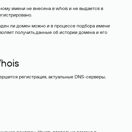
ому имени не внесена в whois и не выдается в
егистрировано
.
боден ли домен можно и в процессе подбора имени
воляет получить данные об истории домена и его
hois
вершится регистрация, актуальные DNS-серверы,