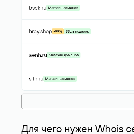
bsck
.ru
Магазин доменов
hray
.shop
-99%
SSL в подарок
aenh
.ru
Магазин доменов
sith
.ru
Магазин доменов
Для чего нужен Whois с