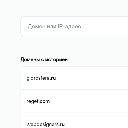
Домены с историей
gidrosfera
.ru
reget
.com
webdesigners
.ru