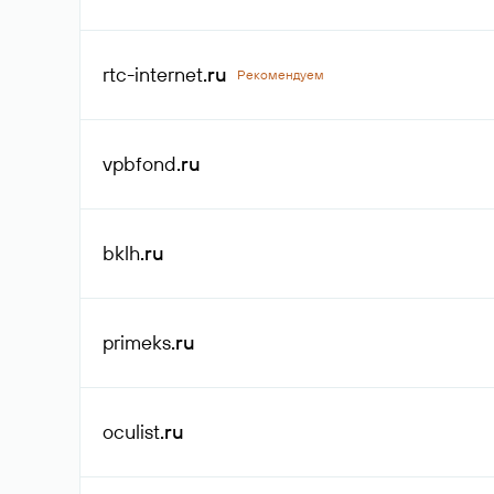
rtc-internet
.ru
Рекомендуем
vpbfond
.ru
bklh
.ru
primeks
.ru
oculist
.ru