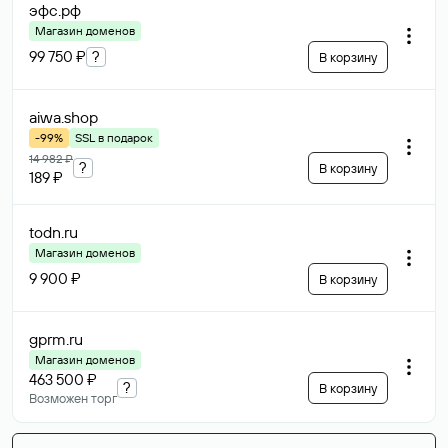
эфс
.рф
Магазин доменов
99 750 ₽
?
В корзину
aiwa
.shop
-99%
SSL в подарок
14 982 ₽
?
В корзину
189 ₽
todn
.ru
Магазин доменов
9 900 ₽
В корзину
gprm
.ru
Магазин доменов
463 500 ₽
?
В корзину
Возможен торг