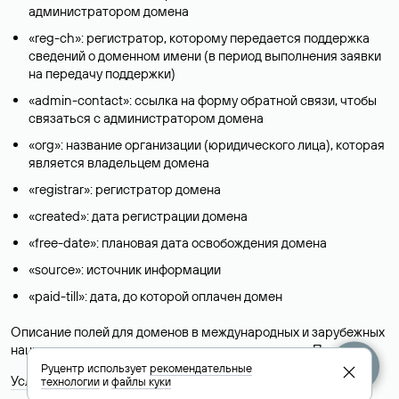
администратором домена
«reg-ch»: регистратор, которому передается поддержка
сведений о доменном имени (в период выполнения заявки
на передачу поддержки)
«admin-contact»: ссылка на форму обратной связи, чтобы
связаться с администратором домена
«org»: название организации (юридического лица), которая
является владельцем домена
«registrar»: регистратор домена
«created»: дата регистрации домена
«free-date»: плановая дата освобождения домена
«source»: источник информации
«paid-till»: дата, до которой оплачен домен
Описание полей для доменов в международных и зарубежных
национальных доменах представлены в разделе «
Помощь
».
Руцентр использует
рекомендательные
Условия использования Whois-сервиса
технологии
и
файлы куки