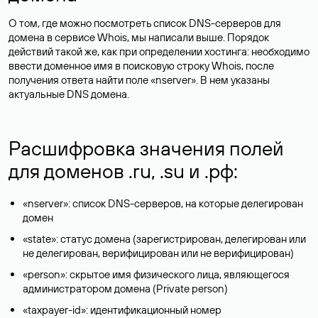
О том, где можно посмотреть список DNS-серверов для
домена в сервисе Whois, мы написали выше. Порядок
действий такой же, как при определении хостинга: необходимо
ввести доменное имя в поисковую строку Whois, после
получения ответа найти поле «nserver». В нем указаны
актуальные DNS домена.
Расшифровка значения полей
для доменов .ru, .su и .рф:
«nserver»: список DNS-серверов, на которые делегирован
домен
«state»: статус домена (зарегистрирован, делегирован или
не делегирован, верифицирован или не верифицирован)
«person»: скрытое имя физического лица, являющегося
администратором домена (Privatе person)
«taxpayer-id»: идентификационный номер