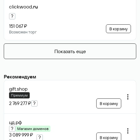
clickwood
.ru
?
151 067 ₽
В корзину
Возможен торг
Показать еще
Рекомендуем
gift
.shop
Премиум
2 769 277 ₽
?
В корзину
цд
.рф
?
Магазин доменов
3 089 999 ₽
?
В корзину