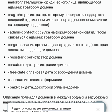
налогоплательщика-юридического лица, являющегося
администратором домена
«reg-ch»: регистратор, которому передается поддержка
сведений о доменном имени (в период выполнения заявки
на передачу поддержки)
«admin-contact»: ссылка на форму обратной связи, чтобы
связаться с администратором домена
«org»: название организации (юридического лица), которая
является владельцем домена
«registrar»: регистратор домена
«created»: дата регистрации домена
«free-date»: плановая дата освобождения домена
«source»: источник информации
«paid-till»: дата, до которой оплачен домен
Описание полей для доменов в международных и зарубежных
национальных доменах представлены в разделе «
Помощь
».
Руцентр использует
рекомендательные
Условия использования Whois-сервиса