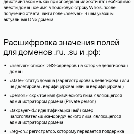
действий такой же, как при определении хостинга: необходимо
ввести доменное имя в поисковую строку Whois, после
получения ответа найти поле «nserver». В нем указаны
актуальные DNS домена.
Расшифровка значения полей
для доменов .ru, .su и .рф:
«nserver»: список DNS-серверов, на которые делегирован
домен
«state»: статус домена (зарегистрирован, делегирован или
не делегирован, верифицирован или не верифицирован)
«person»: скрытое имя физического лица, являющегося
администратором домена (Privatе person)
«taxpayer-id»: идентификационный номер
налогоплательщика-юридического лица, являющегося
администратором домена
«reg-ch»: регистратор, которому передается поддержка