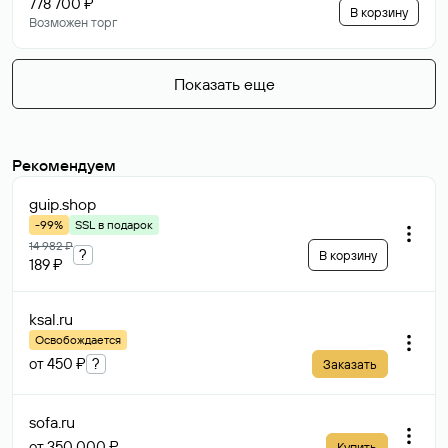
778 700 ₽
В корзину
Возможен торг
Показать еще
Рекомендуем
guip
.shop
-99%
SSL в подарок
14 982 ₽
?
В корзину
189 ₽
ksal
.ru
Освобождается
от 450 ₽
?
Заказать
sofa
.ru
от 350 000 ₽
Купить