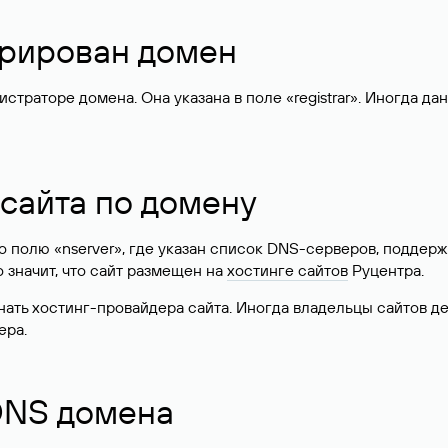
стрирован домен
раторе домена. Она указана в поле «registrar». Иногда да
 сайта по домену
 по полю «nserver», где указан список DNS-серверов, подд
 Это значит, что сайт размещен на
хостинге сайтов
Руцентра.
знать хостинг-провайдера сайта. Иногда владельцы сайтов 
ера.
 DNS домена