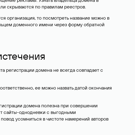
ещение рекламы. Узнать владельца домена в
или скрываются по правилам реестров.
ется организация, то посмотреть название можно в
дельцем доменного имени через форму обратной
 истечения
ата регистрации домена не всегда совпадает с
Соответственно, ее можно назвать датой окончания
егистрации домена полезна при совершении
ют сайты-однодневки с выгодными
 повод усомниться в чистоте намерений авторов