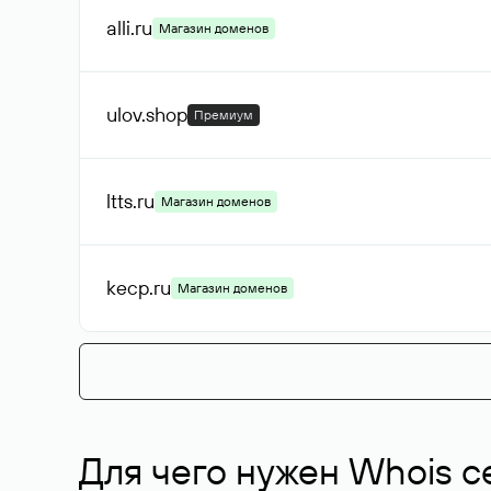
alli
.ru
Магазин доменов
ulov
.shop
Премиум
ltts
.ru
Магазин доменов
kecp
.ru
Магазин доменов
Для чего нужен Whois с