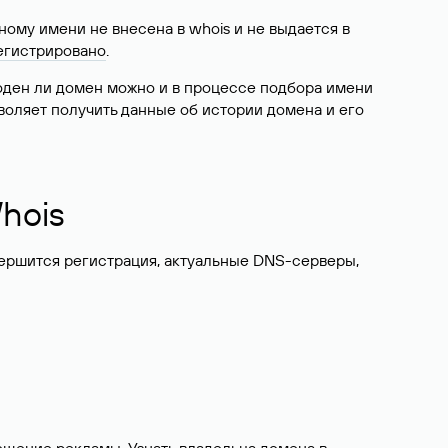
ому имени не внесена в whois и не выдается в
егистрировано
.
боден ли домен можно и в процессе подбора имени
воляет получить данные об истории домена и его
hois
вершится регистрация, актуальные DNS-серверы,