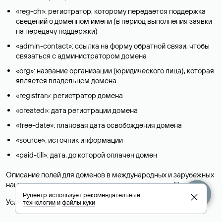
«reg-ch»: регистратор, которому передается поддержка
сведений о доменном имени (в период выполнения заявки
на передачу поддержки)
«admin-contact»: ссылка на форму обратной связи, чтобы
связаться с администратором домена
«org»: название организации (юридического лица), которая
является владельцем домена
«registrar»: регистратор домена
«created»: дата регистрации домена
«free-date»: плановая дата освобождения домена
«source»: источник информации
«paid-till»: дата, до которой оплачен домен
Описание полей для доменов в международных и зарубежных
национальных доменах представлены в разделе «
Помощь
».
Руцентр использует
рекомендательные
Условия использования Whois-сервиса
технологии
и
файлы куки