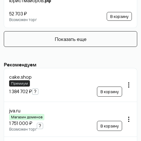
юристмайоров
.рф
52 703 ₽
В корзину
Возможен торг
Показать еще
Рекомендуем
cake
.shop
Премиум
1 384 702 ₽
?
В корзину
jva
.ru
Магазин доменов
1 751 000 ₽
?
В корзину
Возможен торг