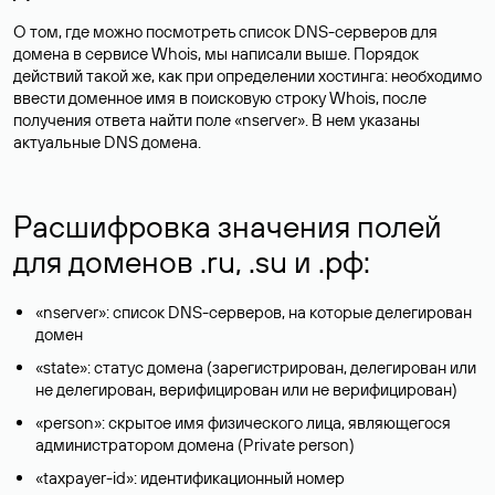
О том, где можно посмотреть список DNS-серверов для
домена в сервисе Whois, мы написали выше. Порядок
действий такой же, как при определении хостинга: необходимо
ввести доменное имя в поисковую строку Whois, после
получения ответа найти поле «nserver». В нем указаны
актуальные DNS домена.
Расшифровка значения полей
для доменов .ru, .su и .рф:
«nserver»: список DNS-серверов, на которые делегирован
домен
«state»: статус домена (зарегистрирован, делегирован или
не делегирован, верифицирован или не верифицирован)
«person»: скрытое имя физического лица, являющегося
администратором домена (Privatе person)
«taxpayer-id»: идентификационный номер