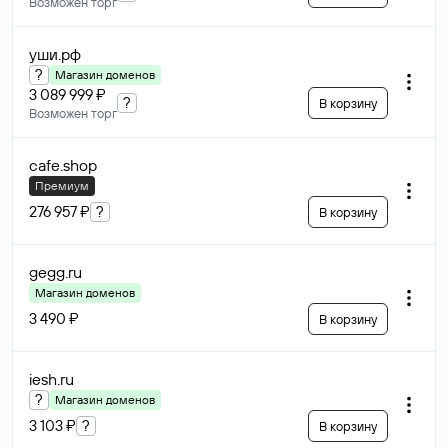
Возможен торг
уши
.рф
?
Магазин доменов
3 089 999 ₽
?
В корзину
Возможен торг
cafe
.shop
Премиум
276 957 ₽
?
В корзину
gegg
.ru
Магазин доменов
3 490 ₽
В корзину
iesh
.ru
?
Магазин доменов
3 103 ₽
?
В корзину