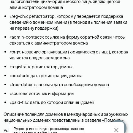
налогоплательщика-юридического лица, являющегося
администратором домена
«reg-ch»: регистратор, которому передается поддержка
сведений о доменном имени (в период выполнения заявки
на передачу поддержки)
«admin-contact»: ссылка на форму обратной связи, чтобы
связаться с администратором домена
«org»: название организации (юридического лица), которая
является владельцем домена
«registrar»: регистратор домена
«created»: дата регистрации домена
«free-date»: плановая дата освобождения домена
«source»: источник информации
«paid-till»: дата, до которой оплачен домен
Описание полей для доменов в международных и зарубежных
национальных доменах представлены в разделе «
Помощь
».
Руцентр использует
рекомендательные
Условия использования Whois-сервиса