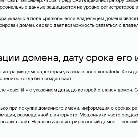
жит сайт, например, чтобы предложить администратору разм
персональные данные
защищаются
на уровне регистраторов 
атора указано в поле «person», если владельцем домена явля
истрирован домен, сервис дает возможность связаться с вла
ации домена, дату срока его
гистрации домена, которая указана в поле «created». Хотя д
оценить, когда был создан сайт.
 «paid-till» с указанием даты, до которой оплачен домен. 
лько при покупке доменного имени, информация о сроках р
ормации, размещенной в интернете. Мошенники часто созда
оверить сайт. Недавно зарегистрированный домен — веский