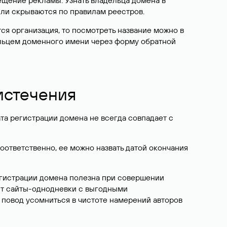
ещение рекламы. Узнать владельца домена в
или скрываются по правилам реестров.
ется организация, то посмотреть название можно в
дельцем доменного имени через форму обратной
 истечения
ата регистрации домена не всегда совпадает с
Соответственно, ее можно назвать датой окончания
егистрации домена полезна при совершении
ют сайты-однодневки с выгодными
 повод усомниться в чистоте намерений авторов