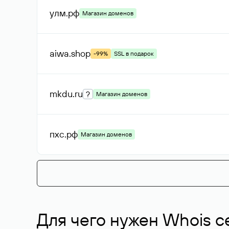
улм
.рф
Магазин доменов
aiwa
.shop
-99%
SSL в подарок
mkdu
.ru
?
Магазин доменов
пхс
.рф
Магазин доменов
Для чего нужен Whois с