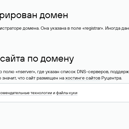
стрирован домен
раторе домена. Она указана в поле «registrar». Иногда да
 сайта по домену
 по полю «nserver», где указан список DNS-серверов, подд
 Это значит, что сайт размещен на
хостинге сайтов
Руцентра.
знать хостинг-провайдера сайта. Иногда владельцы сайтов 
комендательные технологии
и
файлы куки
ера.
 DNS домена