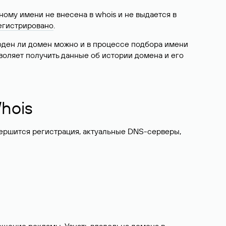
ому имени не внесена в whois и не выдается в
егистрировано
.
боден ли домен можно и в процессе подбора имени
воляет получить данные об истории домена и его
hois
вершится регистрация, актуальные DNS-серверы,