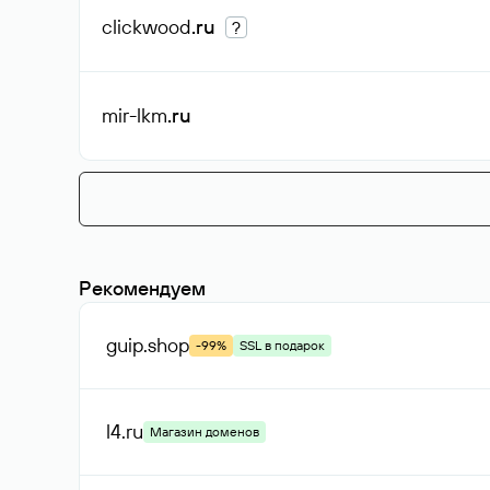
clickwood
.ru
?
mir-lkm
.ru
Рекомендуем
guip
.shop
-99%
SSL в подарок
l4
.ru
Магазин доменов