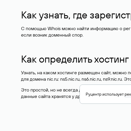
Как узнать, где зареги
С помощью Whois можно найти информацию о регист
если возник доменный спор.
Как определить хостинг
Узнать, на каком хостинге размещен сайт, можно
для домена nic.ru: ns5.nic.ru, ns6.nic.ru, ns9.nic.ru.
Это простой, но не всегда достоверный способ у
Руцентр использует
ре
данные сайта хранятся у другого хостинг-провайд
Как узнать актуальные