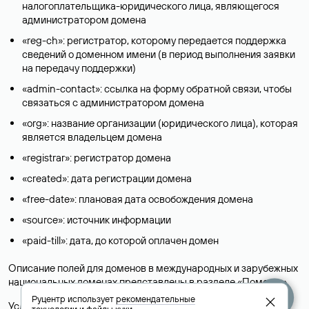
налогоплательщика-юридического лица, являющегося
администратором домена
«reg-ch»: регистратор, которому передается поддержка
сведений о доменном имени (в период выполнения заявки
на передачу поддержки)
«admin-contact»: ссылка на форму обратной связи, чтобы
связаться с администратором домена
«org»: название организации (юридического лица), которая
является владельцем домена
«registrar»: регистратор домена
«created»: дата регистрации домена
«free-date»: плановая дата освобождения домена
«source»: источник информации
«paid-till»: дата, до которой оплачен домен
Описание полей для доменов в международных и зарубежных
национальных доменах представлены в разделе «
Помощь
».
Руцентр использует
рекомендательные
Условия использования Whois-сервиса