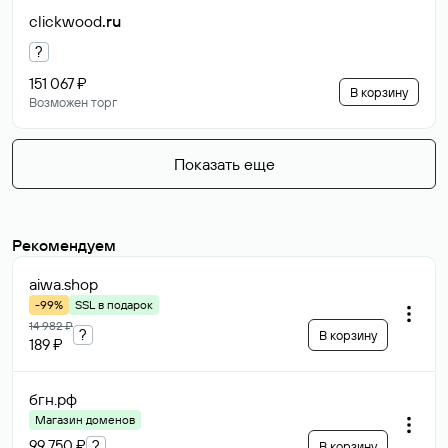
clickwood
.ru
?
151 067 ₽
В корзину
Возможен торг
Показать еще
Рекомендуем
aiwa
.shop
-99%
SSL в подарок
14 982 ₽
?
В корзину
189 ₽
бгн
.рф
Магазин доменов
99 750 ₽
?
В корзину