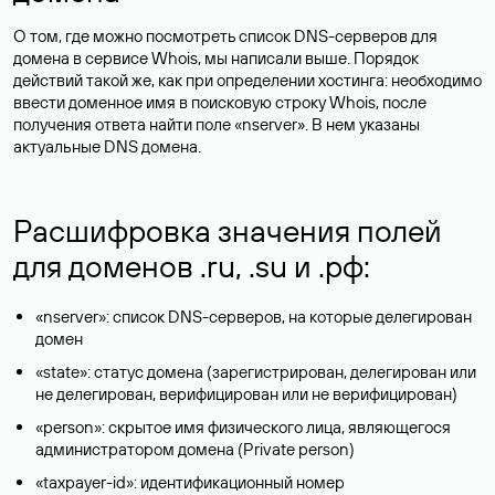
О том, где можно посмотреть список DNS-серверов для
домена в сервисе Whois, мы написали выше. Порядок
действий такой же, как при определении хостинга: необходимо
ввести доменное имя в поисковую строку Whois, после
получения ответа найти поле «nserver». В нем указаны
актуальные DNS домена.
Расшифровка значения полей
для доменов .ru, .su и .рф:
«nserver»: список DNS-серверов, на которые делегирован
домен
«state»: статус домена (зарегистрирован, делегирован или
не делегирован, верифицирован или не верифицирован)
«person»: скрытое имя физического лица, являющегося
администратором домена (Privatе person)
«taxpayer-id»: идентификационный номер