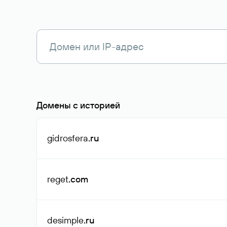
Домены с историей
gidrosfera
.ru
reget
.com
desimple
.ru