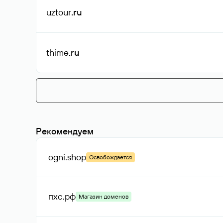
uztour
.ru
thime
.ru
Рекомендуем
ogni
.shop
Освобождается
пхс
.рф
Магазин доменов