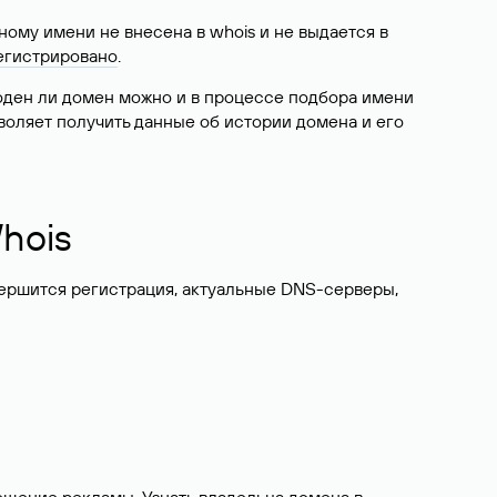
ому имени не внесена в whois и не выдается в
егистрировано
.
боден ли домен можно и в процессе подбора имени
воляет получить данные об истории домена и его
hois
вершится регистрация, актуальные DNS-серверы,