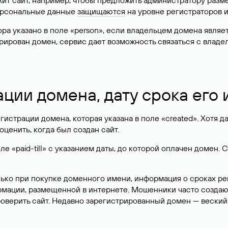
жит сайт, например, чтобы предложить администратору разм
персональные данные
защищаются
на уровне регистраторов 
атора указано в поле «person», если владельцем домена явля
истрирован домен, сервис дает возможность связаться с вла
ации домена, дату срока его
гистрации домена, которая указана в поле «created». Хотя д
оценить, когда был создан сайт.
 «paid-till» с указанием даты, до которой оплачен домен. 
лько при покупке доменного имени, информация о сроках р
ормации, размещенной в интернете. Мошенники часто созда
оверить сайт. Недавно зарегистрированный домен — веский