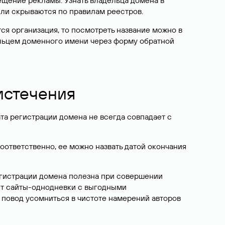
ещение рекламы. Узнать владельца домена в
или скрываются по правилам реестров.
ется организация, то посмотреть название можно в
дельцем доменного имени через форму обратной
 истечения
ата регистрации домена не всегда совпадает с
Соответственно, ее можно назвать датой окончания
егистрации домена полезна при совершении
ют сайты-однодневки с выгодными
 повод усомниться в чистоте намерений авторов