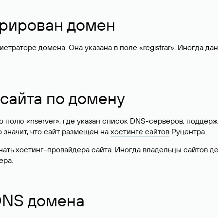
стрирован домен
раторе домена. Она указана в поле «registrar». Иногда да
 сайта по домену
 по полю «nserver», где указан список DNS-серверов, подд
 Это значит, что сайт размещен на
хостинге сайтов
Руцентра.
знать хостинг-провайдера сайта. Иногда владельцы сайтов 
ера.
 DNS домена