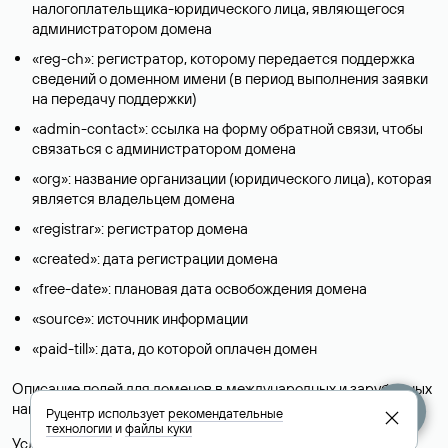
налогоплательщика-юридического лица, являющегося
администратором домена
«reg-ch»: регистратор, которому передается поддержка
сведений о доменном имени (в период выполнения заявки
на передачу поддержки)
«admin-contact»: ссылка на форму обратной связи, чтобы
связаться с администратором домена
«org»: название организации (юридического лица), которая
является владельцем домена
«registrar»: регистратор домена
«created»: дата регистрации домена
«free-date»: плановая дата освобождения домена
«source»: источник информации
«paid-till»: дата, до которой оплачен домен
Описание полей для доменов в международных и зарубежных
национальных доменах представлены в разделе «
Помощь
».
Руцентр использует
рекомендательные
технологии
и
файлы куки
Условия использования Whois-сервиса