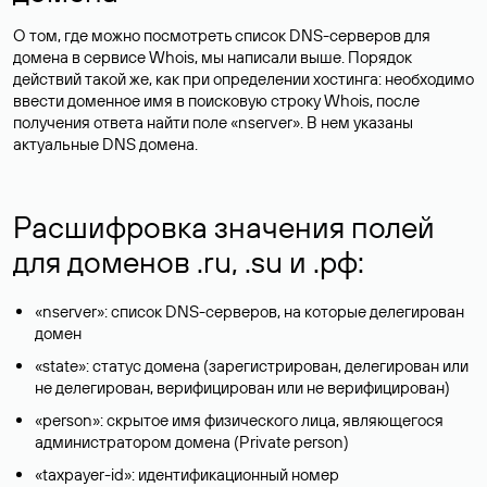
О том, где можно посмотреть список DNS-серверов для
домена в сервисе Whois, мы написали выше. Порядок
действий такой же, как при определении хостинга: необходимо
ввести доменное имя в поисковую строку Whois, после
получения ответа найти поле «nserver». В нем указаны
актуальные DNS домена.
Расшифровка значения полей
для доменов .ru, .su и .рф:
«nserver»: список DNS-серверов, на которые делегирован
домен
«state»: статус домена (зарегистрирован, делегирован или
не делегирован, верифицирован или не верифицирован)
«person»: скрытое имя физического лица, являющегося
администратором домена (Privatе person)
«taxpayer-id»: идентификационный номер