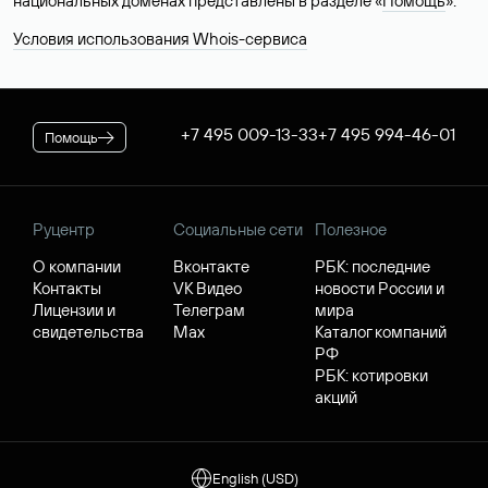
национальных доменах представлены в разделе «
Помощь
».
Условия использования Whois-сервиса
+7 495 009-13-33
+7 495 994-46-01
Помощь
Руцентр
Социальные сети
Полезное
О компании
Вконтакте
РБК: последние
Контакты
VK Видео
новости России и
Лицензии и
Телеграм
мира
свидетельства
Max
Каталог компаний
РФ
РБК: котировки
акций
English (USD)