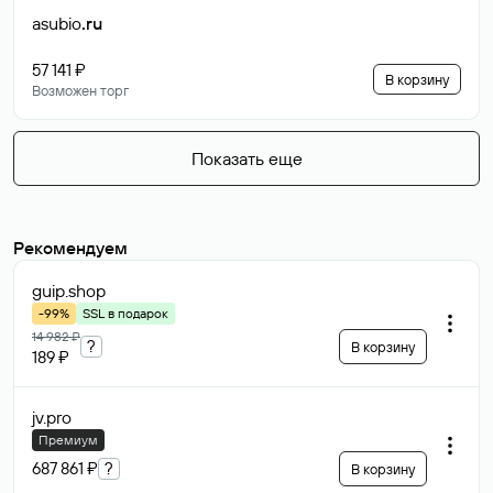
asubio
.ru
57 141 ₽
В корзину
Возможен торг
Показать еще
Рекомендуем
guip
.shop
-99%
SSL в подарок
14 982 ₽
?
В корзину
189 ₽
jv
.pro
Премиум
687 861 ₽
?
В корзину