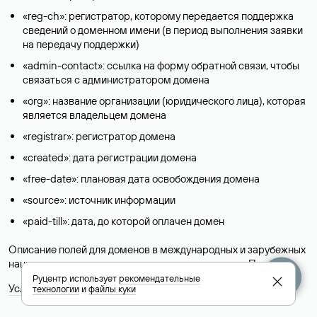
«reg-ch»: регистратор, которому передается поддержка
сведений о доменном имени (в период выполнения заявки
на передачу поддержки)
«admin-contact»: ссылка на форму обратной связи, чтобы
связаться с администратором домена
«org»: название организации (юридического лица), которая
является владельцем домена
«registrar»: регистратор домена
«created»: дата регистрации домена
«free-date»: плановая дата освобождения домена
«source»: источник информации
«paid-till»: дата, до которой оплачен домен
Описание полей для доменов в международных и зарубежных
национальных доменах представлены в разделе «
Помощь
».
Руцентр использует
рекомендательные
Условия использования Whois-сервиса
технологии
и
файлы куки