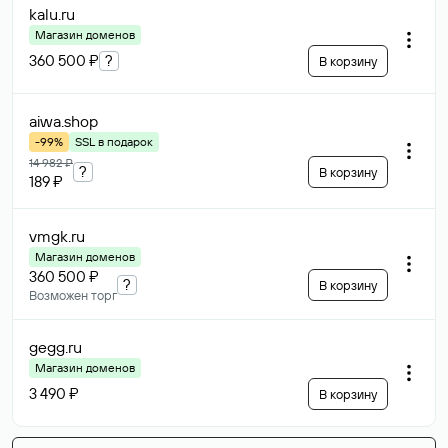
kalu
.ru
Магазин доменов
360 500 ₽
?
В корзину
aiwa
.shop
-99%
SSL в подарок
14 982 ₽
?
В корзину
189 ₽
vmgk
.ru
Магазин доменов
360 500 ₽
?
В корзину
Возможен торг
gegg
.ru
Магазин доменов
3 490 ₽
В корзину