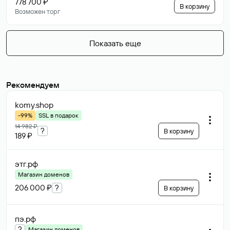
778 700 ₽
В корзину
Возможен торг
Показать еще
Рекомендуем
komy
.shop
-99%
SSL в подарок
14 982 ₽
?
В корзину
189 ₽
этг
.рф
Магазин доменов
206 000 ₽
?
В корзину
пэ
.рф
?
Магазин доменов