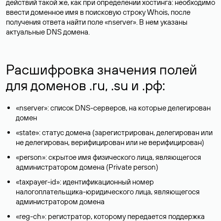
действий такой же, как при определении хостинга: необходимо
ввести доменное имя в поисковую строку Whois, после
получения ответа найти поле «nserver». В нем указаны
актуальные DNS домена.
Расшифровка значения полей
для доменов .ru, .su и .рф:
«nserver»: список DNS-серверов, на которые делегирован
домен
«state»: статус домена (зарегистрирован, делегирован или
не делегирован, верифицирован или не верифицирован)
«person»: скрытое имя физического лица, являющегося
администратором домена (Privatе person)
«taxpayer-id»: идентификационный номер
налогоплательщика-юридического лица, являющегося
администратором домена
«reg-ch»: регистратор, которому передается поддержка