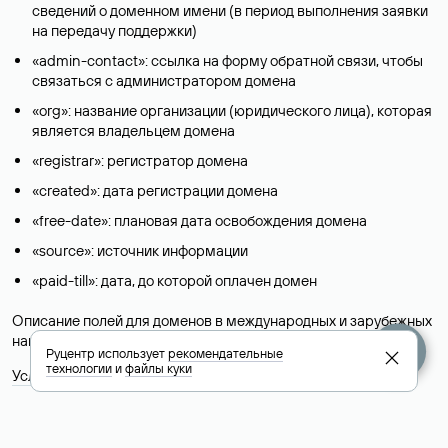
сведений о доменном имени (в период выполнения заявки
на передачу поддержки)
«admin-contact»: ссылка на форму обратной связи, чтобы
связаться с администратором домена
«org»: название организации (юридического лица), которая
является владельцем домена
«registrar»: регистратор домена
«created»: дата регистрации домена
«free-date»: плановая дата освобождения домена
«source»: источник информации
«paid-till»: дата, до которой оплачен домен
Описание полей для доменов в международных и зарубежных
национальных доменах представлены в разделе «
Помощь
».
Руцентр использует
рекомендательные
технологии
и
файлы куки
Условия использования Whois-сервиса