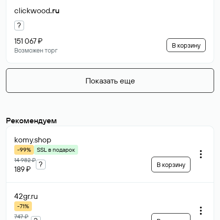
clickwood
.ru
?
151 067 ₽
В корзину
Возможен торг
Показать еще
Рекомендуем
komy
.shop
-99%
SSL в подарок
14 982 ₽
?
В корзину
189 ₽
42gr
.ru
-71%
747 ₽