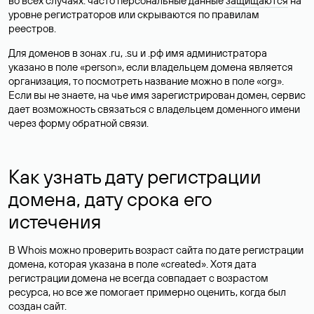
во всех случаях: часто персональные данные
защищаются
на
уровне регистраторов или скрываются по правилам
реестров.
Для доменов в зонах .ru, .su и .рф имя администратора
указано в поле «person», если владельцем домена является
организация, то посмотреть название можно в поле «org».
Если вы не знаете, на чье имя зарегистрирован домен, сервис
дает возможность связаться с владельцем доменного имени
через форму обратной связи.
Как узнать дату регистрации
домена, дату срока его
истечения
В Whois можно проверить возраст сайта по дате регистрации
домена, которая указана в поле «created». Хотя дата
регистрации домена не всегда совпадает с возрастом
ресурса, но все же помогает примерно оценить, когда был
создан сайт.