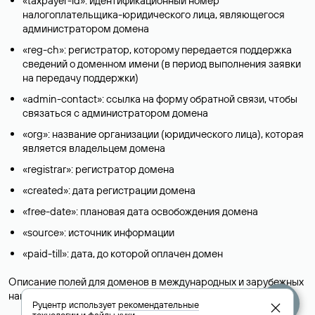
«taxpayer-id»: идентификационный номер
налогоплательщика-юридического лица, являющегося
администратором домена
«reg-ch»: регистратор, которому передается поддержка
сведений о доменном имени (в период выполнения заявки
на передачу поддержки)
«admin-contact»: ссылка на форму обратной связи, чтобы
связаться с администратором домена
«org»: название организации (юридического лица), которая
является владельцем домена
«registrar»: регистратор домена
«created»: дата регистрации домена
«free-date»: плановая дата освобождения домена
«source»: источник информации
«paid-till»: дата, до которой оплачен домен
Описание полей для доменов в международных и зарубежных
национальных доменах представлены в разделе «
Помощь
».
Руцентр использует
рекомендательные