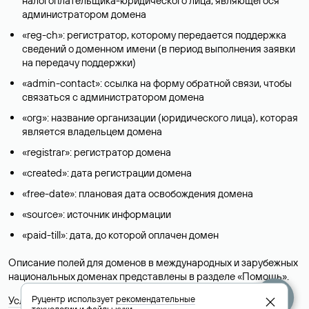
налогоплательщика-юридического лица, являющегося
администратором домена
«reg-ch»: регистратор, которому передается поддержка
сведений о доменном имени (в период выполнения заявки
на передачу поддержки)
«admin-contact»: ссылка на форму обратной связи, чтобы
связаться с администратором домена
«org»: название организации (юридического лица), которая
является владельцем домена
«registrar»: регистратор домена
«created»: дата регистрации домена
«free-date»: плановая дата освобождения домена
«source»: источник информации
«paid-till»: дата, до которой оплачен домен
Описание полей для доменов в международных и зарубежных
национальных доменах представлены в разделе «
Помощь
».
Руцентр использует
рекомендательные
Условия использования Whois-сервиса