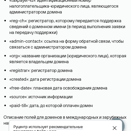
«taxpayer-id»: идентификационный номер
налогоплательщика-юридического лица, являющегося
администратором домена
«reg-ch»: регистратор, которому передается поддержка
сведений о доменном имени (в период выполнения заявки
на передачу поддержки)
«admin-contact»: ссылка на форму обратной связи, чтобы
связаться с администратором домена
«org»: название организации (юридического лица), которая
является владельцем домена
«registrar»: регистратор домена
«created»: дата регистрации домена
«free-date»: плановая дата освобождения домена
«source»: источник информации
«paid-till»: дата, до которой оплачен домен
Описание полей для доменов в международных и зарубежных
национальных доменах представлены в разделе «
Помощь
».
Руцентр использует
рекомендательные