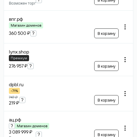
В корзину
Возможен торг
впг
.рф
Магазин доменов
360 500 ₽
?
В корзину
lynx
.shop
Премиум
276 957 ₽
?
В корзину
dpbl
.ru
-71%
747 ₽
?
В корзину
219 ₽
ац
.рф
?
Магазин доменов
3 089 999 ₽
?
В корзину