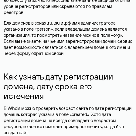
во всех случаях: часто персональные данные
защищаются
на
уровне регистраторов или скрываются по правилам
реестров.
Для доменов в зонах .ru, .su и .рф имя администратора
указано в поле «person», если владельцем домена является
организация, то посмотреть название можно в поле «org».
Если вы не знаете, на чье имя зарегистрирован домен, сервис
дает возможность связаться с владельцем доменного имени
через форму обратной связи.
Как узнать дату регистрации
домена, дату срока его
истечения
В Whois можно проверить возраст сайта по дате регистрации
домена, которая указана в поле «created». Хотя дата
регистрации домена не всегда совпадает с возрастом
ресурса, но все же помогает примерно оценить, когда был
создан сайт.