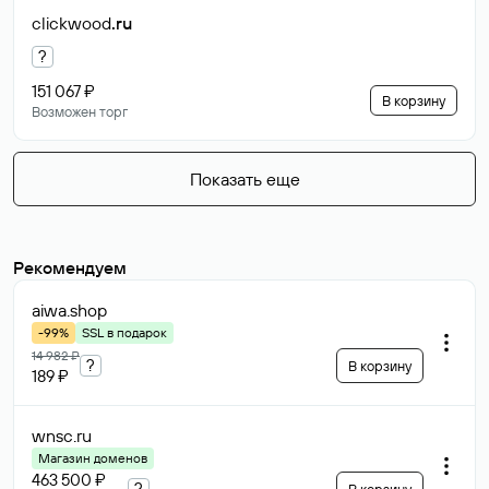
clickwood
.ru
?
151 067 ₽
В корзину
Возможен торг
Показать еще
Рекомендуем
aiwa
.shop
-99%
SSL в подарок
14 982 ₽
?
В корзину
189 ₽
wnsc
.ru
Магазин доменов
463 500 ₽
?