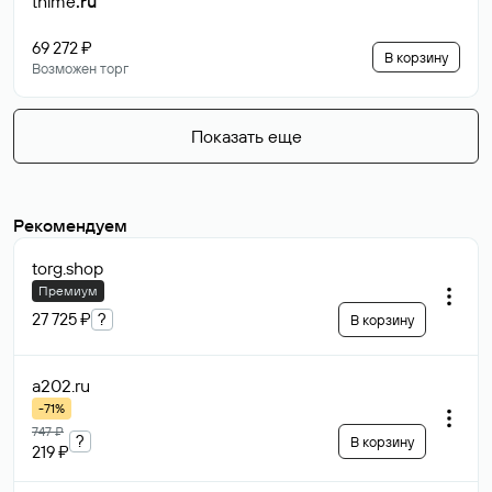
thime
.ru
69 272 ₽
В корзину
Возможен торг
Показать еще
Рекомендуем
torg
.shop
Премиум
27 725 ₽
?
В корзину
a202
.ru
-71%
747 ₽
?
В корзину
219 ₽