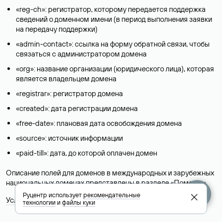
«reg-ch»: регистратор, которому передается поддержка
сведений о доменном имени (в период выполнения заявки
на передачу поддержки)
«admin-contact»: ссылка на форму обратной связи, чтобы
связаться с администратором домена
«org»: название организации (юридического лица), которая
является владельцем домена
«registrar»: регистратор домена
«created»: дата регистрации домена
«free-date»: плановая дата освобождения домена
«source»: источник информации
«paid-till»: дата, до которой оплачен домен
Описание полей для доменов в международных и зарубежных
национальных доменах представлены в разделе «
Помощь
».
Руцентр использует
рекомендательные
Условия использования Whois-сервиса
технологии
и
файлы куки