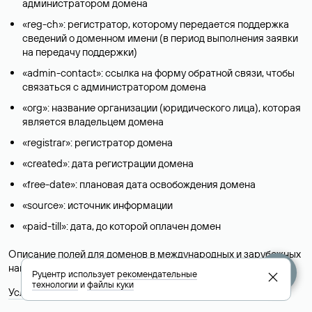
администратором домена
«reg-ch»: регистратор, которому передается поддержка
сведений о доменном имени (в период выполнения заявки
на передачу поддержки)
«admin-contact»: ссылка на форму обратной связи, чтобы
связаться с администратором домена
«org»: название организации (юридического лица), которая
является владельцем домена
«registrar»: регистратор домена
«created»: дата регистрации домена
«free-date»: плановая дата освобождения домена
«source»: источник информации
«paid-till»: дата, до которой оплачен домен
Описание полей для доменов в международных и зарубежных
национальных доменах представлены в разделе «
Помощь
».
Руцентр использует
рекомендательные
технологии
и
файлы куки
Условия использования Whois-сервиса