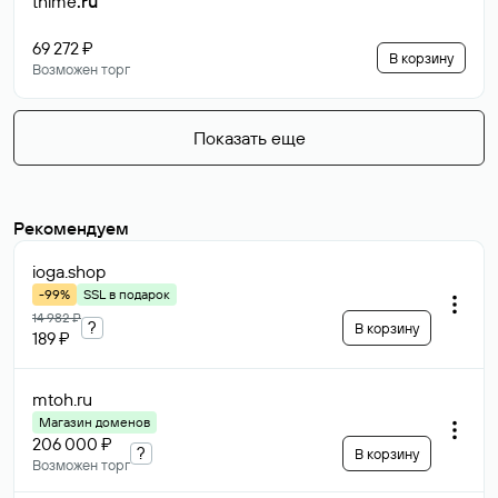
thime
.ru
69 272 ₽
В корзину
Возможен торг
Показать еще
Рекомендуем
ioga
.shop
-99%
SSL в подарок
14 982 ₽
?
В корзину
189 ₽
mtoh
.ru
Магазин доменов
206 000 ₽
?
В корзину
Возможен торг