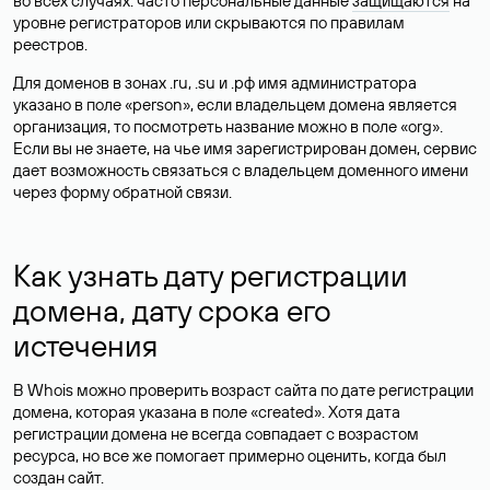
во всех случаях: часто персональные данные
защищаются
на
уровне регистраторов или скрываются по правилам
реестров.
Для доменов в зонах .ru, .su и .рф имя администратора
указано в поле «person», если владельцем домена является
организация, то посмотреть название можно в поле «org».
Если вы не знаете, на чье имя зарегистрирован домен, сервис
дает возможность связаться с владельцем доменного имени
через форму обратной связи.
Как узнать дату регистрации
домена, дату срока его
истечения
В Whois можно проверить возраст сайта по дате регистрации
домена, которая указана в поле «created». Хотя дата
регистрации домена не всегда совпадает с возрастом
ресурса, но все же помогает примерно оценить, когда был
создан сайт.