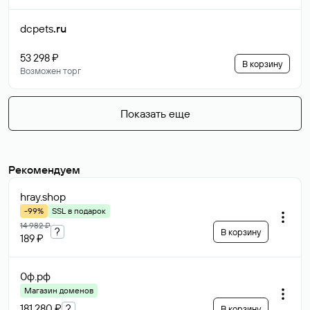
dcpets
.ru
53 298 ₽
В корзину
Возможен торг
Показать еще
Рекомендуем
hray
.shop
-99%
SSL в подарок
14 982 ₽
?
В корзину
189 ₽
0ф
.рф
Магазин доменов
181 280 ₽
?
В корзину