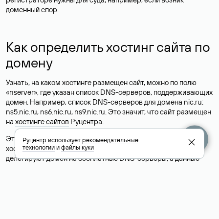
доменный спор.
Как определить хостинг сайта по
домену
Узнать, на каком хостинге размещен сайт, можно по полю
«nserver», где указан список DNS-серверов, поддерживающих
домен. Например, список DNS-серверов для домена nic.ru:
ns5.nic.ru, ns6.nic.ru, ns9.nic.ru. Это значит, что сайт размещен
на
хостинге сайтов
Руцентра.
Это простой, но не всегда достоверный способ узнать
Руцентр использует
рекомендательные
технологии
и
файлы куки
хостинг-провайдера сайта. Иногда владельцы сайтов
делегируют домен на бесплатные DNS-серверы, а данные
сайта хранятся у другого хостинг-провайдера.
Как узнать актуальные DNS