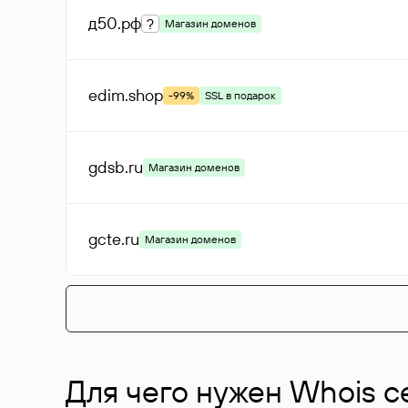
д50
.рф
?
Магазин доменов
edim
.shop
-99%
SSL в подарок
gdsb
.ru
Магазин доменов
gcte
.ru
Магазин доменов
Для чего нужен Whois с