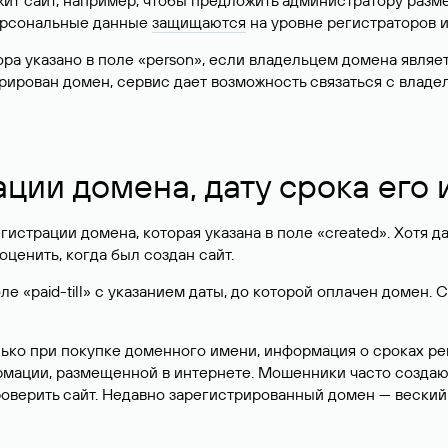
жит сайт, например, чтобы предложить администратору разм
персональные данные
защищаются
на уровне регистраторов 
атора указано в поле «person», если владельцем домена явля
истрирован домен, сервис дает возможность связаться с вла
ации домена, дату срока его
гистрации домена, которая указана в поле «created». Хотя д
оценить, когда был создан сайт.
 «paid-till» с указанием даты, до которой оплачен домен. 
лько при покупке доменного имени, информация о сроках р
ормации, размещенной в интернете. Мошенники часто созда
оверить сайт. Недавно зарегистрированный домен — веский