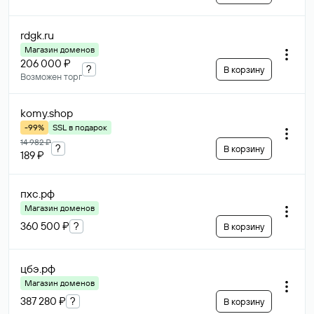
rdgk
.ru
Магазин доменов
206 000 ₽
?
В корзину
Возможен торг
komy
.shop
-99%
SSL в подарок
14 982 ₽
?
В корзину
189 ₽
пхс
.рф
Магазин доменов
360 500 ₽
?
В корзину
цбэ
.рф
Магазин доменов
387 280 ₽
?
В корзину