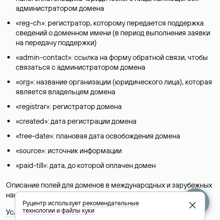
администратором домена
«reg-ch»: регистратор, которому передается поддержка
сведений о доменном имени (в период выполнения заявки
на передачу поддержки)
«admin-contact»: ссылка на форму обратной связи, чтобы
связаться с администратором домена
«org»: название организации (юридического лица), которая
является владельцем домена
«registrar»: регистратор домена
«created»: дата регистрации домена
«free-date»: плановая дата освобождения домена
«source»: источник информации
«paid-till»: дата, до которой оплачен домен
Описание полей для доменов в международных и зарубежных
национальных доменах представлены в разделе «
Помощь
».
Руцентр использует
рекомендательные
технологии
и
файлы куки
Условия использования Whois-сервиса