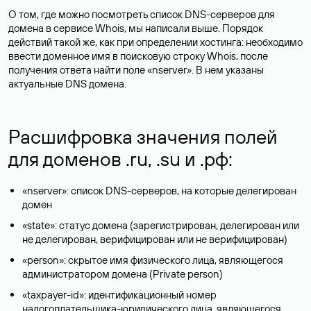
О том, где можно посмотреть список DNS-серверов для
домена в сервисе Whois, мы написали выше. Порядок
действий такой же, как при определении хостинга: необходимо
ввести доменное имя в поисковую строку Whois, после
получения ответа найти поле «nserver». В нем указаны
актуальные DNS домена.
Расшифровка значения полей
для доменов .ru, .su и .рф:
«nserver»: список DNS-серверов, на которые делегирован
домен
«state»: статус домена (зарегистрирован, делегирован или
не делегирован, верифицирован или не верифицирован)
«person»: скрытое имя физического лица, являющегося
администратором домена (Privatе person)
«taxpayer-id»: идентификационный номер
налогоплательщика-юридического лица, являющегося