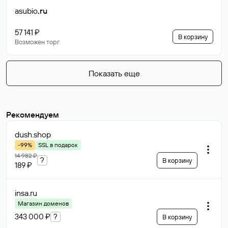
asubio
.ru
57 141 ₽
В корзину
Возможен торг
Показать еще
Рекомендуем
dush
.shop
-99%
SSL в подарок
14 982 ₽
?
В корзину
189 ₽
insa
.ru
Магазин доменов
343 000 ₽
?
В корзину