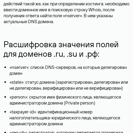
действий такой же, как при определении хостинга: необходимо
ввести доменное имя в поисковую строку Whois, после
получения ответа найти поле «nserver». В нем указаны
актуальные DNS домена.
Расшифровка значения полей
для доменов .ru, .su и .рф:
«nserver»: список DNS-серверов, на которые делегирован
домен
«state»: статус домена (зарегистрирован, делегирован или
не делегирован, верифицирован или не верифицирован)
«person»: скрытое имя физического лица, являющегося
администратором домена (Privatе person)
«taxpayer-id»: идентификационный номер
налогоплательщика-юридического лица, являющегося
администратором домена
«reg-ch»: регистратор, которому передается поддержка