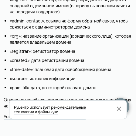
сведений о доменном имени (в период выполнения заявки
на передачу поддержки)
«admin-contact»: ссылка на форму обратной связи, чтобы
связаться с администратором домена
«org»: название организации (юридического лица), которая
является владельцем домена
«registrar»: регистратор домена
«created»: дата регистрации домена
«free-date»: плановая дата освобождения домена
«source»: источник информации
«paid-till»: дата, до которой оплачен домен
Описание полей для доменов в международных и зарубежных
национальных доменах представлены в разделе «
Помощь
».
Руцентр использует
рекомендательные
технологии
и
файлы куки
Условия использования Whois-сервиса