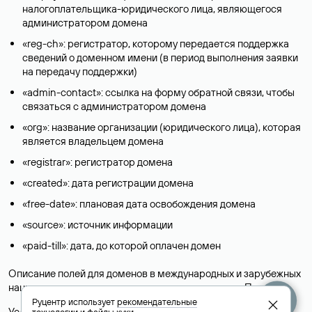
налогоплательщика-юридического лица, являющегося
администратором домена
«reg-ch»: регистратор, которому передается поддержка
сведений о доменном имени (в период выполнения заявки
на передачу поддержки)
«admin-contact»: ссылка на форму обратной связи, чтобы
связаться с администратором домена
«org»: название организации (юридического лица), которая
является владельцем домена
«registrar»: регистратор домена
«created»: дата регистрации домена
«free-date»: плановая дата освобождения домена
«source»: источник информации
«paid-till»: дата, до которой оплачен домен
Описание полей для доменов в международных и зарубежных
национальных доменах представлены в разделе «
Помощь
».
Руцентр использует
рекомендательные
Условия использования Whois-сервиса