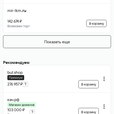
mir-lkm
.ru
142 674 ₽
В корзину
Возможен торг
Показать еще
Рекомендуем
but
.shop
Премиум
276 957 ₽
?
В корзину
кач
.рф
Магазин доменов
103 000 ₽
?
В корзину