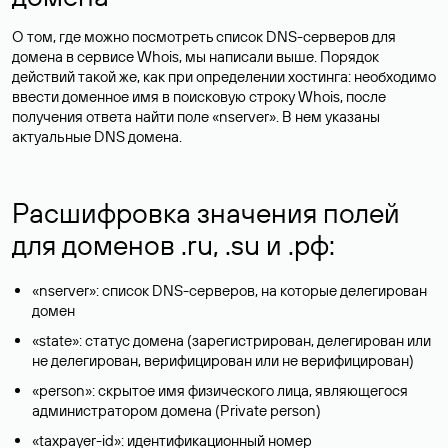
О том, где можно посмотреть список DNS-серверов для
домена в сервисе Whois, мы написали выше. Порядок
действий такой же, как при определении хостинга: необходимо
ввести доменное имя в поисковую строку Whois, после
получения ответа найти поле «nserver». В нем указаны
актуальные DNS домена.
Расшифровка значения полей
для доменов .ru, .su и .рф:
«nserver»: список DNS-серверов, на которые делегирован
домен
«state»: статус домена (зарегистрирован, делегирован или
не делегирован, верифицирован или не верифицирован)
«person»: скрытое имя физического лица, являющегося
администратором домена (Privatе person)
«taxpayer-id»: идентификационный номер