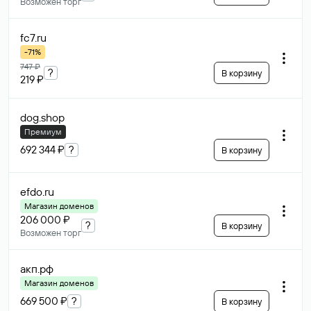
Возможен торг
fc7
.ru
-71%
747 ₽
?
В корзину
219 ₽
dog
.shop
Премиум
692 344 ₽
?
В корзину
efdo
.ru
Магазин доменов
206 000 ₽
?
В корзину
Возможен торг
акп
.рф
Магазин доменов
669 500 ₽
?
В корзину