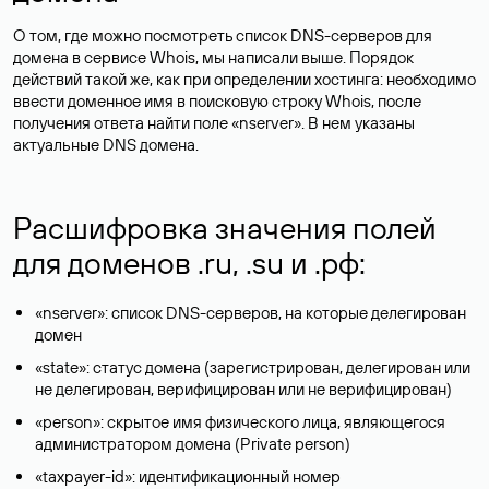
О том, где можно посмотреть список DNS-серверов для
домена в сервисе Whois, мы написали выше. Порядок
действий такой же, как при определении хостинга: необходимо
ввести доменное имя в поисковую строку Whois, после
получения ответа найти поле «nserver». В нем указаны
актуальные DNS домена.
Расшифровка значения полей
для доменов .ru, .su и .рф:
«nserver»: список DNS-серверов, на которые делегирован
домен
«state»: статус домена (зарегистрирован, делегирован или
не делегирован, верифицирован или не верифицирован)
«person»: скрытое имя физического лица, являющегося
администратором домена (Privatе person)
«taxpayer-id»: идентификационный номер