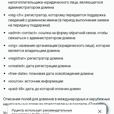
налогоплательщика-юридического лица, являющегося
администратором домена
«reg-ch»: регистратор, которому передается поддержка
сведений о доменном имени (в период выполнения заявки
на передачу поддержки)
«admin-contact»: ссылка на форму обратной связи, чтобы
связаться с администратором домена
«org»: название организации (юридического лица), которая
является владельцем домена
«registrar»: регистратор домена
«created»: дата регистрации домена
«free-date»: плановая дата освобождения домена
«source»: источник информации
«paid-till»: дата, до которой оплачен домен
Описание полей для доменов в международных и зарубежных
национальных доменах представлены в разделе «
Помощь
».
Руцентр использует
рекомендательные
Условия использования Whois-сервиса