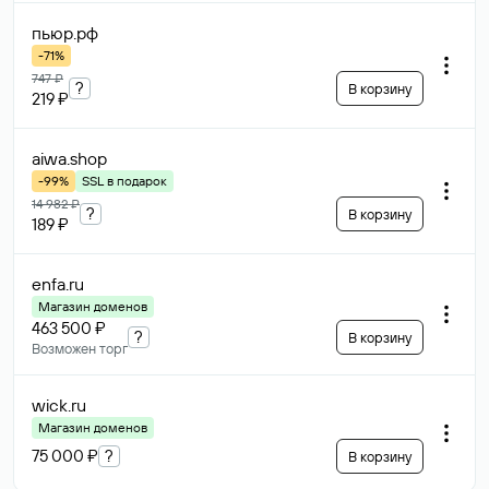
пьюр
.рф
-71%
747 ₽
?
В корзину
219 ₽
aiwa
.shop
-99%
SSL в подарок
14 982 ₽
?
В корзину
189 ₽
enfa
.ru
Магазин доменов
463 500 ₽
?
В корзину
Возможен торг
wick
.ru
Магазин доменов
75 000 ₽
?
В корзину