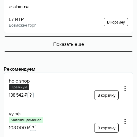
asubio
.ru
57 141 ₽
В корзину
Возможен торг
Показать еще
Рекомендуем
hole
.shop
Премиум
138 542 ₽
?
В корзину
уу
.рф
Магазин доменов
103 000 ₽
?
В корзину