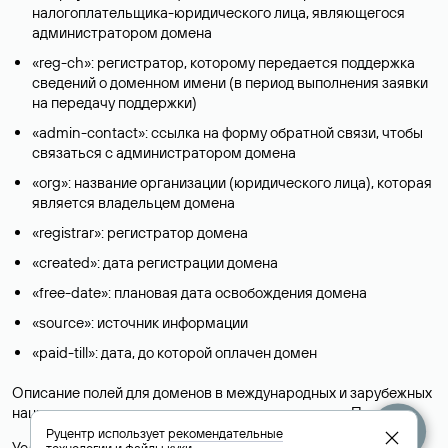
налогоплательщика-юридического лица, являющегося
администратором домена
«reg-ch»: регистратор, которому передается поддержка
сведений о доменном имени (в период выполнения заявки
на передачу поддержки)
«admin-contact»: ссылка на форму обратной связи, чтобы
связаться с администратором домена
«org»: название организации (юридического лица), которая
является владельцем домена
«registrar»: регистратор домена
«created»: дата регистрации домена
«free-date»: плановая дата освобождения домена
«source»: источник информации
«paid-till»: дата, до которой оплачен домен
Описание полей для доменов в международных и зарубежных
национальных доменах представлены в разделе «
Помощь
».
Руцентр использует
рекомендательные
Условия использования Whois-сервиса