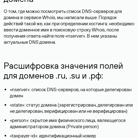
О том, где можно посмотреть список DNS-серверов для
домена в сервисе Whois, мы написали выше. Порядок
действий такой же, как при определении хостинга: необходимо
ввести доменное имя в поисковую строку Whois, после
получения ответа найти поле «nserver». В нем указаны
актуальные DNS домена.
Расшифровка значения полей
для доменов .ru, .su и .рф:
«nserver»: список DNS-серверов, на которые делегирован
домен
«state»: статус домена (зарегистрирован, делегирован или
не делегирован, верифицирован или не верифицирован)
«person»: скрытое имя физического лица, являющегося
администратором домена (Privatе person)
«taxpayer-id»: идентификационный номер