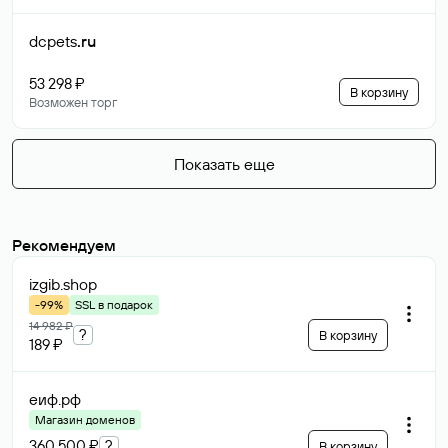
dcpets
.ru
53 298 ₽
В корзину
Возможен торг
Показать еще
Рекомендуем
izgib
.shop
-99%
SSL в подарок
14 982 ₽
?
В корзину
189 ₽
еиф
.рф
Магазин доменов
360 500 ₽
?
В корзину