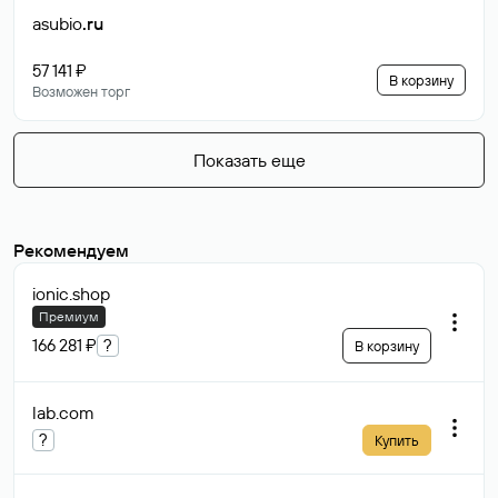
asubio
.ru
57 141 ₽
В корзину
Возможен торг
Показать еще
Рекомендуем
ionic
.shop
Премиум
166 281 ₽
?
В корзину
lab
.com
?
Купить