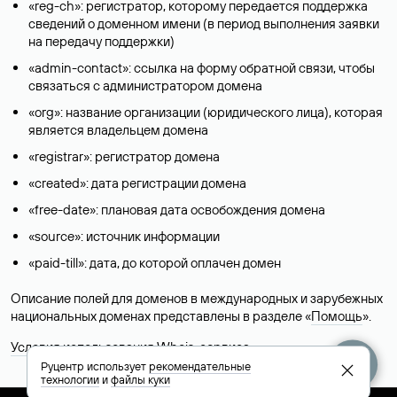
«reg-ch»: регистратор, которому передается поддержка
сведений о доменном имени (в период выполнения заявки
на передачу поддержки)
«admin-contact»: ссылка на форму обратной связи, чтобы
связаться с администратором домена
«org»: название организации (юридического лица), которая
является владельцем домена
«registrar»: регистратор домена
«created»: дата регистрации домена
«free-date»: плановая дата освобождения домена
«source»: источник информации
«paid-till»: дата, до которой оплачен домен
Описание полей для доменов в международных и зарубежных
национальных доменах представлены в разделе «
Помощь
».
Условия использования Whois-сервиса
Руцентр использует
рекомендательные
технологии
и
файлы куки