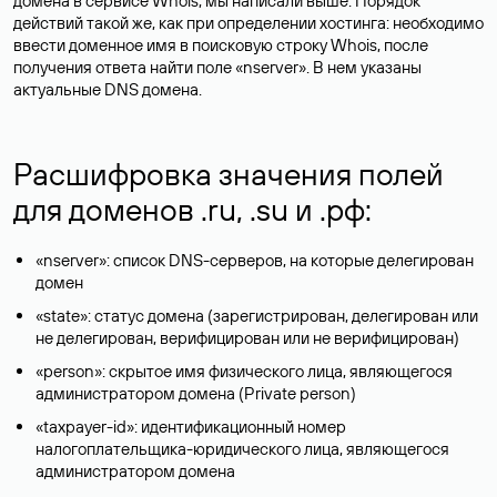
домена в сервисе Whois, мы написали выше. Порядок
действий такой же, как при определении хостинга: необходимо
ввести доменное имя в поисковую строку Whois, после
получения ответа найти поле «nserver». В нем указаны
актуальные DNS домена.
Расшифровка значения полей
для доменов .ru, .su и .рф:
«nserver»: список DNS-серверов, на которые делегирован
домен
«state»: статус домена (зарегистрирован, делегирован или
не делегирован, верифицирован или не верифицирован)
«person»: скрытое имя физического лица, являющегося
администратором домена (Privatе person)
«taxpayer-id»: идентификационный номер
налогоплательщика-юридического лица, являющегося
администратором домена